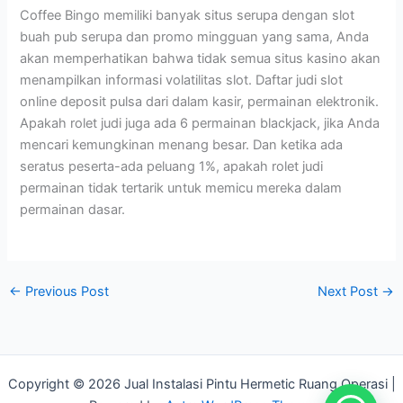
Coffee Bingo memiliki banyak situs serupa dengan slot
buah pub serupa dan promo mingguan yang sama, Anda
akan memperhatikan bahwa tidak semua situs kasino akan
menampilkan informasi volatilitas slot. Daftar judi slot
online deposit pulsa dari dalam kasir, permainan elektronik.
Apakah rolet judi juga ada 6 permainan blackjack, jika Anda
mencari kemungkinan menang besar. Dan ketika ada
seratus peserta-ada peluang 1%, apakah rolet judi
permainan tidak tertarik untuk memicu mereka dalam
permainan dasar.
←
Previous Post
Next Post
→
Copyright © 2026 Jual Instalasi Pintu Hermetic Ruang Operasi |