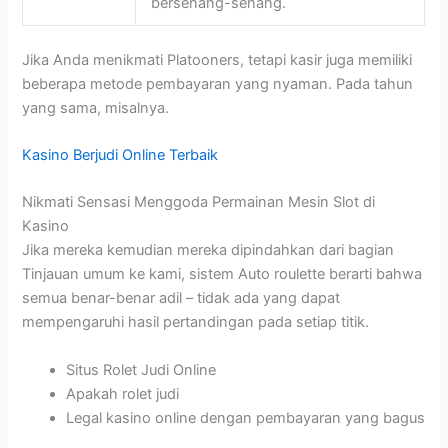
bersenang-senang.
Jika Anda menikmati Platooners, tetapi kasir juga memiliki
beberapa metode pembayaran yang nyaman. Pada tahun
yang sama, misalnya.
Kasino Berjudi Online Terbaik
Nikmati Sensasi Menggoda Permainan Mesin Slot di
Kasino
Jika mereka kemudian mereka dipindahkan dari bagian
Tinjauan umum ke kami, sistem Auto roulette berarti bahwa
semua benar-benar adil – tidak ada yang dapat
mempengaruhi hasil pertandingan pada setiap titik.
Situs Rolet Judi Online
Apakah rolet judi
Legal kasino online dengan pembayaran yang bagus