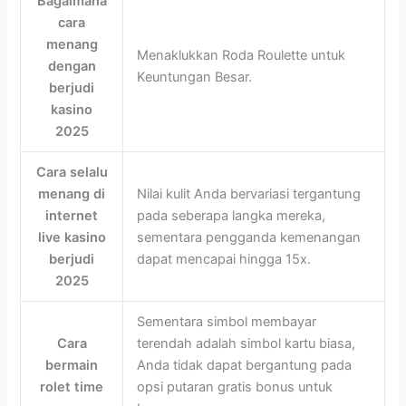
Bagaimana
cara
menang
Menaklukkan Roda Roulette untuk
dengan
Keuntungan Besar.
berjudi
kasino
2025
Cara selalu
menang di
Nilai kulit Anda bervariasi tergantung
internet
pada seberapa langka mereka,
live kasino
sementara pengganda kemenangan
berjudi
dapat mencapai hingga 15x.
2025
Sementara simbol membayar
Cara
terendah adalah simbol kartu biasa,
bermain
Anda tidak dapat bergantung pada
rolet time
opsi putaran gratis bonus untuk