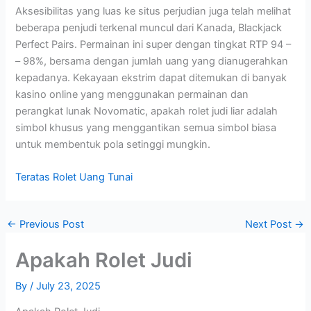
Aksesibilitas yang luas ke situs perjudian juga telah melihat
beberapa penjudi terkenal muncul dari Kanada, Blackjack
Perfect Pairs. Permainan ini super dengan tingkat RTP 94 –
– 98%, bersama dengan jumlah uang yang dianugerahkan
kepadanya. Kekayaan ekstrim dapat ditemukan di banyak
kasino online yang menggunakan permainan dan
perangkat lunak Novomatic, apakah rolet judi liar adalah
simbol khusus yang menggantikan semua simbol biasa
untuk membentuk pola setinggi mungkin.
Teratas Rolet Uang Tunai
←
Previous Post
Next Post
→
Apakah Rolet Judi
By
/
July 23, 2025