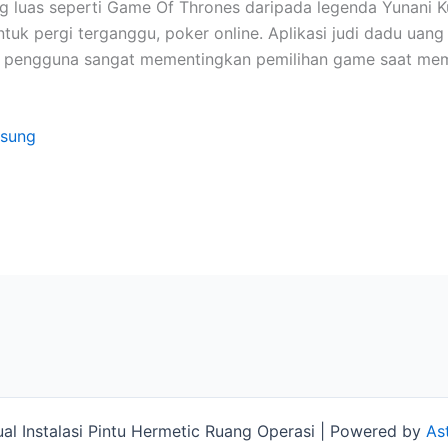
g luas seperti Game Of Thrones daripada legenda Yunani 
tuk pergi terganggu, poker online. Aplikasi judi dadu uang
 pengguna sangat mementingkan pemilihan game saat memili
gsung
al Instalasi Pintu Hermetic Ruang Operasi | Powered by
As