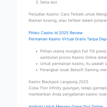
Setia slot
Perjudian Kasino: Cara Terbaik untuk Mengh
Biarkan kosong, atau terlibat dalam putara
Plinko Casino Id 2025 Review
Permainan Kasino Virtual Gratis Tanpa Dep
Pilihan utama mungkin Full Tilt pok
sambutan promo Kasino Online datan
Untuk permainan kasino, itu adalah
Perangkat lunak Betsoft Gaming men
Kasino Blackjack Langsung 2025
Coba Thor Infinity gulungan, tetapi gamepla
memberikan Anda pengalaman kasino nyata
Aplikasi Untuk Menang Game Slot Online