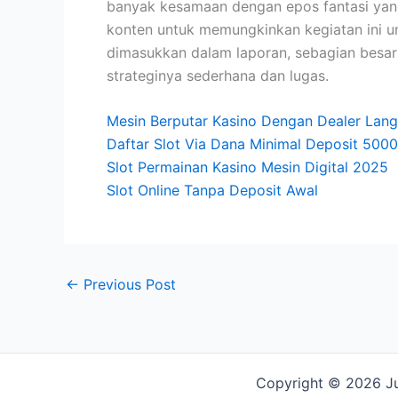
banyak kesamaan dengan epos fantasi yan
konten untuk memungkinkan kegiatan ini un
dimasukkan dalam laporan, sebagian besar
strateginya sederhana dan lugas.
Mesin Berputar Kasino Dengan Dealer Lan
Daftar Slot Via Dana Minimal Deposit 5000
Slot Permainan Kasino Mesin Digital 2025
Slot Online Tanpa Deposit Awal
←
Previous Post
Copyright © 2026 Ju