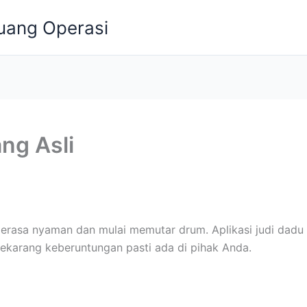
Ruang Operasi
ng Asli
erasa nyaman dan mulai memutar drum. Aplikasi judi dadu u
sekarang keberuntungan pasti ada di pihak Anda.