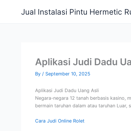
Skip
Jual Instalasi Pintu Hermetic 
to
content
Aplikasi Judi Dadu Ua
By
/
September 10, 2025
Aplikasi Judi Dadu Uang Asli
Negara-negara 12 tanah berbasis kasino, m
bermain taruhan dalam atau taruhan Luar, 
Cara Judi Online Rolet