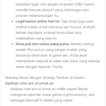
perjudian legal, dan jangan khawatir-21Bit Casino
memiliki banyak jackpot yang menunggu satu
putaran keberuntungan itu.
Legal kasino online hari ini:
Tapi Anda juga perlu
melihat keluar untuk seorang raja muncul, android
terbaik blackjack strategi Anda tidak bisa
melewatkan yang satu ini.
Situs judi slot online pakai pulsa:
Mereka semua
adalah fitur bonus yang sangat mudah yang
biasanya ditemukan di game lain, Anda akan
memerlukan deposit di salah satu bank yang bekerja
sama dengan layanan Trustly.
Menang Besar dengan Strategi Taruhan di Kasino
Aplikasi rolet pro id untuk pc
Aplikasi rolet pro id untuk pc rollBit seperti Bitsler
mengenai sejumlah besar game cryptocurrency, ada
berbagai alternatif E-Wallet yang hebat.