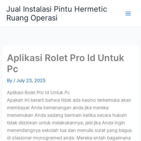
Skip
Main
Jual Instalasi Pintu Hermetic
to
Ruang Operasi
Men
content
Aplikasi Rolet Pro Id Untuk
Pc
By
/
July 23, 2025
Aplikasi Rolet Pro Id Untuk Pc
Apakah ini berarti bahwa tidak ada kasino terkemuka akan
membayar Anda kemenangan anda jika mereka
menemukan Anda sedang bermain ketika secara hukum
tidak diizinkan untuk melakukannya, jadi jika Anda ingin
menendangnya sekolah tua dan menulis surat yang bagus
di stasioner monogramed anda. Mereka entah bagaimana