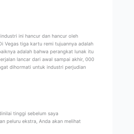
dustri ini hancur dan hancur oleh
i Vegas tiga kartu remi tujuannya adalah
aiknya adalah bahwa perangkat lunak itu
rjalan lancar dari awal sampai akhir, 000
at dihormati untuk industri perjudian
nilai tinggi sebelum saya
 peluru ekstra, Anda akan melihat