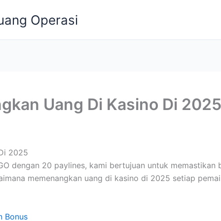
Ruang Operasi
kan Uang Di Kasino Di 202
Di 2025
GO dengan 20 paylines, kami bertujuan untuk memastikan 
agaimana memenangkan uang di kasino di 2025 setiap pema
n Bonus