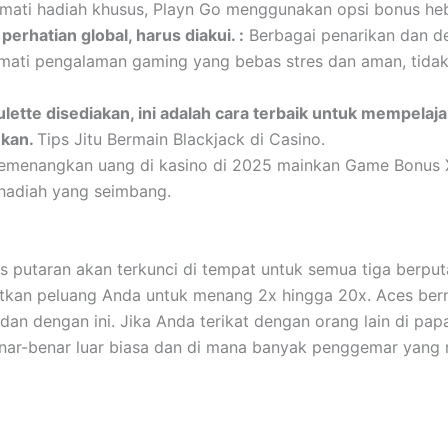
ati hadiah khusus, Playn Go menggunakan opsi bonus heb
erhatian global, harus diakui. :
Berbagai penarikan dan dep
mati pengalaman gaming yang bebas stres dan aman, tida
ulette disediakan, ini adalah cara terbaik untuk mempel
nkan.
Tips Jitu Bermain Blackjack di Casino.
menangkan uang di kasino di 2025 mainkan Game Bonus 
, hadiah yang seimbang.
ins putaran akan terkunci di tempat untuk semua tiga berp
atkan peluang Anda untuk menang 2x hingga 20x. Aces berni
dan dengan ini. Jika Anda terikat dengan orang lain di pa
r-benar luar biasa dan di mana banyak penggemar yang m