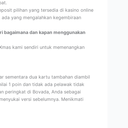
at.
osit pilihan yang tersedia di kasino online
k ada yang mengalahkan kegembiraan
ajari bagaimana dan kapan menggunakan
Xmas kami sendiri untuk memenangkan
utar sementara dua kartu tambahan diambil
lai 1 poin dan tidak ada pelawak tidak
pan peringkat di Bovada, Anda sebagai
enyukai versi sebelumnya. Menikmati