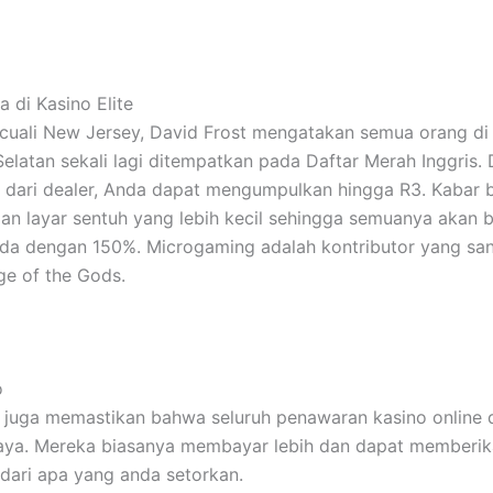
 di Kasino Elite
ali New Jersey, David Frost mengatakan semua orang di in
atan sekali lagi ditempatkan pada Daftar Merah Inggris. D
 dari dealer, Anda dapat mengumpulkan hingga R3. Kabar b
gan layar sentuh yang lebih kecil sehingga semuanya akan be
nda dengan 150%. Microgaming adalah kontributor yang sang
ge of the Gods.
o
 juga memastikan bahwa seluruh penawaran kasino online di
. Mereka biasanya membayar lebih dan dapat memberikan
dari apa yang anda setorkan.