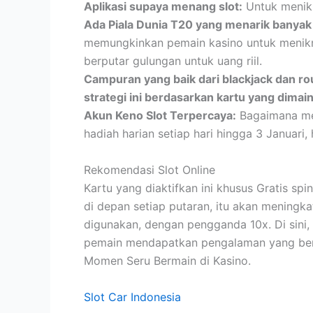
Aplikasi supaya menang slot:
Untuk menikm
Ada Piala Dunia T20 yang menarik banyak p
memungkinkan pemain kasino untuk menik
berputar gulungan untuk uang riil.
Campuran yang baik dari blackjack dan ro
strategi ini berdasarkan kartu yang dimai
Akun Keno Slot Terpercaya:
Bagaimana me
hadiah harian setiap hari hingga 3 Januari
Rekomendasi Slot Online
Kartu yang diaktifkan ini khusus Gratis sp
di depan setiap putaran, itu akan meningk
digunakan, dengan pengganda 10x. Di sini, 
pemain mendapatkan pengalaman yang bena
Momen Seru Bermain di Kasino.
Slot Car Indonesia