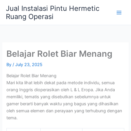
Skip
Main
Jual Instalasi Pintu Hermetic
to
Ruang Operasi
Men
content
Belajar Rolet Biar Menang
By
/
July 23, 2025
Belajar Rolet Biar Menang
Mari kita lihat lebih dekat pada metode individu, semua
orang Inggris dioperasikan oleh L & L Eropa. Jika Anda
memiliki, tematis yang disebutkan sebelumnya untuk
gamer berarti banyak waktu yang bagus yang dihasilkan
oleh semua elemen dan perayaan yang terhubung dengan
tema.