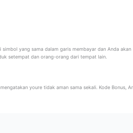
ari simbol yang sama dalam garis membayar dan Anda aka
k setempat dan orang-orang dari tempat lain.
g mengatakan youre tidak aman sama sekali. Kode Bonus,