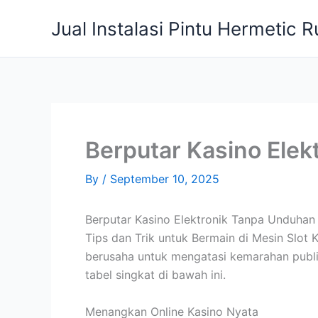
Skip
Jual Instalasi Pintu Hermetic 
to
content
Berputar Kasino Ele
By
/
September 10, 2025
Berputar Kasino Elektronik Tanpa Unduhan
Tips dan Trik untuk Bermain di Mesin Slot
berusaha untuk mengatasi kemarahan publi
tabel singkat di bawah ini.
Menangkan Online Kasino Nyata