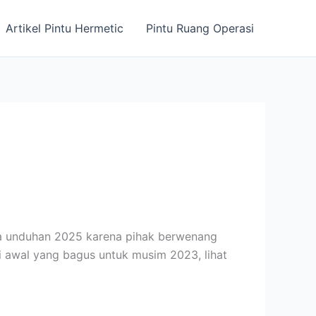
Artikel Pintu Hermetic
Pintu Ruang Operasi
npa unduhan 2025 karena pihak berwenang
i awal yang bagus untuk musim 2023, lihat