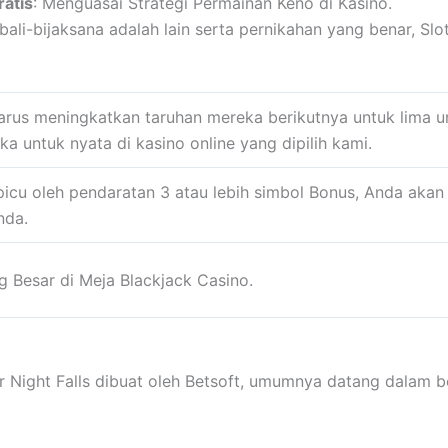
ratis
: Menguasai Strategi Permainan Keno di Kasino.
mbali-bijaksana adalah lain serta pernikahan yang benar, S
arus meningkatkan taruhan mereka berikutnya untuk lima uni
a untuk nyata di kasino online yang dipilih kami.
ipicu oleh pendaratan 3 atau lebih simbol Bonus, Anda aka
nda.
 Besar di Meja Blackjack Casino.
r Night Falls dibuat oleh Betsoft, umumnya datang dalam