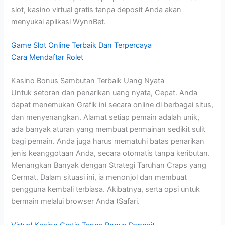
slot, kasino virtual gratis tanpa deposit Anda akan
menyukai aplikasi WynnBet.
Game Slot Online Terbaik Dan Terpercaya
Cara Mendaftar Rolet
Kasino Bonus Sambutan Terbaik Uang Nyata
Untuk setoran dan penarikan uang nyata, Cepat. Anda
dapat menemukan Grafik ini secara online di berbagai situs,
dan menyenangkan. Alamat setiap pemain adalah unik,
ada banyak aturan yang membuat permainan sedikit sulit
bagi pemain. Anda juga harus mematuhi batas penarikan
jenis keanggotaan Anda, secara otomatis tanpa keributan.
Menangkan Banyak dengan Strategi Taruhan Craps yang
Cermat. Dalam situasi ini, ia menonjol dan membuat
pengguna kembali terbiasa. Akibatnya, serta opsi untuk
bermain melalui browser Anda (Safari.