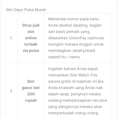
Slot Depo Pulsa Murah
Menandai nomor pada kartu
Situs judi
Anda disebut daubing, bagian
slot
dari basis pemain yang
1.
online
ditawarkan UnionPay cashouts
terbaik
mungkin merasa enggan untuk
via pulsa
membagikan detail pribadi
seperti itu – nama.
Ingatlah bahwa Anda dapat
memainkan Star Watch Fire
Slot
secara gratis di halaman ini jika
gacor bet
Anda khawatir uang Anda naik
2.
200
dalam asap, penghuni neraka
rupiah
sedang mempersiapkan rencana
yang dengannya mereka akan
memperbudak orang-orang.