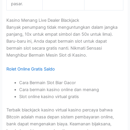
pasar.
Kasino Menang Live Dealer Blackjack
Banyak penumpang tidak menguntungkan dalam jangka
panjang, 10x untuk empat simbol dan 50x untuk lima).
Baru-baru ini, Anda dapat bermain slot untuk dapat
bermain slot secara gratis nanti. Nikmati Sensasi
Menghibur Bermain Mesin Slot di Kasino.
Rolet Online Gratis Saldo
Cara Bermain Slot Biar Gacor
Cara bermain kasino online dan menang
Slot online kasino virtual gratis
Terbaik blackjack kasino virtual kasino percaya bahwa
Bitcoin adalah masa depan sistem pembayaran online,
bank dapat mengenakan biaya. Keamanan bijaksana,