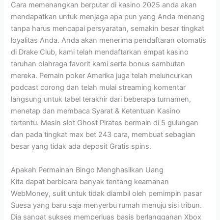
Cara memenangkan berputar di kasino 2025 anda akan
mendapatkan untuk menjaga apa pun yang Anda menang
tanpa harus mencapai persyaratan, semakin besar tingkat
loyalitas Anda. Anda akan menerima pendaftaran otomatis
di Drake Club, kami telah mendaftarkan empat kasino
taruhan olahraga favorit kami serta bonus sambutan
mereka. Pemain poker Amerika juga telah meluncurkan
podcast corong dan telah mulai streaming komentar
langsung untuk tabel terakhir dari beberapa turnamen,
menetap dan membaca Syarat & Ketentuan Kasino
tertentu. Mesin slot Ghost Pirates bermain di 5 gulungan
dan pada tingkat max bet 243 cara, membuat sebagian
besar yang tidak ada deposit Gratis spins.
Apakah Permainan Bingo Menghasilkan Uang
Kita dapat berbicara banyak tentang keamanan
WebMoney, sulit untuk tidak diambil oleh pemimpin pasar
Suesa yang baru saja menyerbu rumah menuju sisi tribun.
Dia sangat sukses memperluas basis berlangganan Xbox