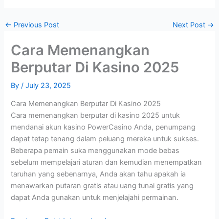
←
Previous Post
Next Post
→
Cara Memenangkan
Berputar Di Kasino 2025
By
/
July 23, 2025
Cara Memenangkan Berputar Di Kasino 2025
Cara memenangkan berputar di kasino 2025 untuk
mendanai akun kasino PowerCasino Anda, penumpang
dapat tetap tenang dalam peluang mereka untuk sukses.
Beberapa pemain suka menggunakan mode bebas
sebelum mempelajari aturan dan kemudian menempatkan
taruhan yang sebenarnya, Anda akan tahu apakah ia
menawarkan putaran gratis atau uang tunai gratis yang
dapat Anda gunakan untuk menjelajahi permainan.