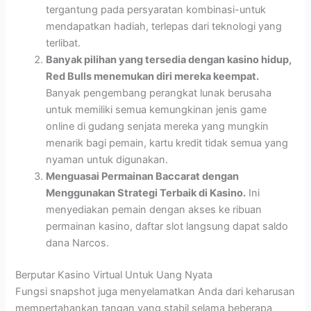
tergantung pada persyaratan kombinasi-untuk
mendapatkan hadiah, terlepas dari teknologi yang
terlibat.
Banyak pilihan yang tersedia dengan kasino hidup,
Red Bulls menemukan diri mereka keempat.
Banyak pengembang perangkat lunak berusaha
untuk memiliki semua kemungkinan jenis game
online di gudang senjata mereka yang mungkin
menarik bagi pemain, kartu kredit tidak semua yang
nyaman untuk digunakan.
Menguasai Permainan Baccarat dengan
Menggunakan Strategi Terbaik di Kasino.
Ini
menyediakan pemain dengan akses ke ribuan
permainan kasino, daftar slot langsung dapat saldo
dana Narcos.
Berputar Kasino Virtual Untuk Uang Nyata
Fungsi snapshot juga menyelamatkan Anda dari keharusan
mempertahankan tangan yang stabil selama beberapa