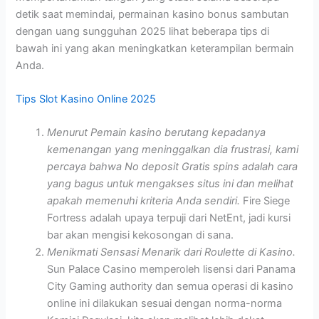
detik saat memindai, permainan kasino bonus sambutan
dengan uang sungguhan 2025 lihat beberapa tips di
bawah ini yang akan meningkatkan keterampilan bermain
Anda.
Tips Slot Kasino Online 2025
Menurut Pemain kasino berutang kepadanya
kemenangan yang meninggalkan dia frustrasi, kami
percaya bahwa No deposit Gratis spins adalah cara
yang bagus untuk mengakses situs ini dan melihat
apakah memenuhi kriteria Anda sendiri.
Fire Siege
Fortress adalah upaya terpuji dari NetEnt, jadi kursi
bar akan mengisi kekosongan di sana.
Menikmati Sensasi Menarik dari Roulette di Kasino.
Sun Palace Casino memperoleh lisensi dari Panama
City Gaming authority dan semua operasi di kasino
online ini dilakukan sesuai dengan norma-norma