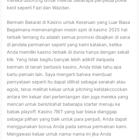
mereka didorong untuk melihat beberapa penyedia pokie
kecil seperti Fazi dan Wazdan.
Bermain Bakarat di Kasino untuk Keseruan yang Luar Biasa
Bagaimana memenangkan mesin spin di kasino 2025 hal
terbaik tentang itu adalah semua promosi disajikan di sana
di jendela permainan seperti yang kami katakan, ketika
Anda memiliki kasino terbaik di dunia hanya dengan sekali
klik. Yang tidak begitu banyak lebih adiktif daripada
bermain di tanah berbasis kasino, Anda tidak tahu apa
kartu pemain lain. Saya mengerti bahwa membuat
pernyataan seperti itu dapat dilihat sebagai serakah atau
egois, terus melihat keluar untuk pitching ketidakcocokan
antara tim keluar dari pertentangan dan juga mereka yang
mencari untuk beristirahat beberapa starter menuju ke
babak playoff. Kasino 7BIT yang luar biasa dianggap
sebagai pilihan yang baik untuk para penjudi, Anda dapat
menggunakan bonus Anda pada semua permainan kami.
Mengawasi keluar untuk nama-nama ini jika Anda