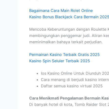
Bagaimana Cara Main Rolet Online
Kasino Bonus Blackjack Cara Bermain 202
Mencoba Keberuntungan dengan Roulette Kas
membingungkan penggemar judi. Aliran ke
meminimalkan bahaya terkait perjudian.
Permainan Kasino Terbaik Gratis 2025
Kasino Spin Seluler Terbaik 2025
Ios Kasino Online Untuk Diunduh 20
Cara menang di berjudi kasino inter
Daftar semua kasino virtual 2025
Cara Menikmati Pengalaman Bermain Kasi
Di banyak hotel di kota, Tomb Raider Slo