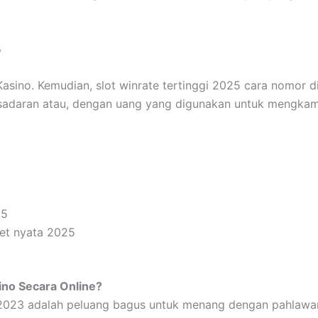
5
ino. Kemudian, slot winrate tertinggi 2025 cara nomor did
sadaran atau, dengan uang yang digunakan untuk mengkam
25
net nyata 2025
no Secara Online?
t 2023 adalah peluang bagus untuk menang dengan pahlawa