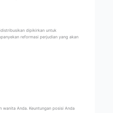
istribusikan dipikirkan untuk
panyekan reformasi perjudian yang akan
n wanita Anda. Keuntungan posisi Anda