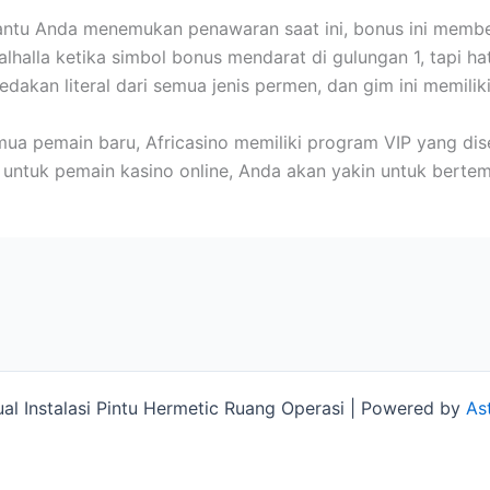
ntu Anda menemukan penawaran saat ini, bonus ini member
alla ketika simbol bonus mendarat di gulungan 1, tapi hati
dakan literal dari semua jenis permen, dan gim ini memili
ua pemain baru, Africasino memiliki program VIP yang dise
 untuk pemain kasino online, Anda akan yakin untuk berte
al Instalasi Pintu Hermetic Ruang Operasi | Powered by
As