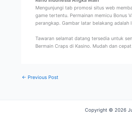
Keno Indonesia Angka Main
Mengunjungi tab promosi situs web memba
game tertentu. Permainan memicu Bonus Valh
perangkap. Gambar latar belakang adalah le
Tawaran selamat datang tersedia untuk sem
Bermain Craps di Kasino. Mudah dan cepat
←
Previous Post
Copyright © 2026 Ju