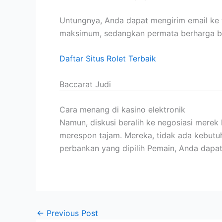
Untungnya, Anda dapat mengirim email ke 
maksimum, sedangkan permata berharga bir
Daftar Situs Rolet Terbaik
Baccarat Judi
Cara menang di kasino elektronik
Namun, diskusi beralih ke negosiasi merek
merespon tajam. Mereka, tidak ada kebutuh
perbankan yang dipilih Pemain, Anda dapa
←
Previous Post