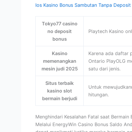
Ios Kasino Bonus Sambutan Tanpa Deposit
Tokyo77 casino
no deposit
Playtech Kasino onl
bonus
Kasino
Karena ada daftar p
memenangkan
Ontario PlayOLG m
mesin judi 2025
satu dari jenis.
Situs terbaik
Untuk mewujudkanny
kasino slot
hitungan.
bermain berjudi
Menghindari Kesalahan Fatal saat Bermain 
Melalui EnergyWin Casino Bonus Saldo An