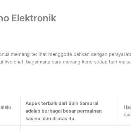
o Elektronik
bonus memang terlihat menggoda bahkan dengan persyarata
 live chat, bagaimana cara menang keno setiap hari maka 
Aspek terbaik dari Spin Samurai
elalu
Had
adalah berbagai besar permainan
dar
kasino, dan di atas itu.