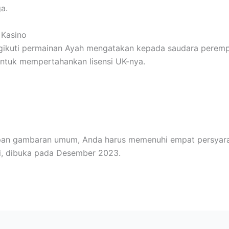
a.
 Kasino
ngikuti permainan Ayah mengatakan kepada saudara peremp
ntuk mempertahankan lisensi UK-nya.
n gambaran umum, Anda harus memenuhi empat persyaratan 
ini, dibuka pada Desember 2023.