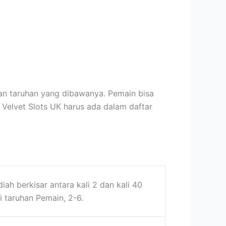
n taruhan yang dibawanya. Pemain bisa
Velvet Slots UK harus ada dalam daftar
iah berkisar antara kali 2 dan kali 40
i taruhan Pemain, 2-6.