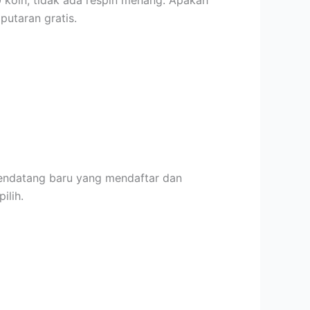
 koin, tidak ada respin menang. Apakah
utaran gratis.
pendatang baru yang mendaftar dan
ilih.