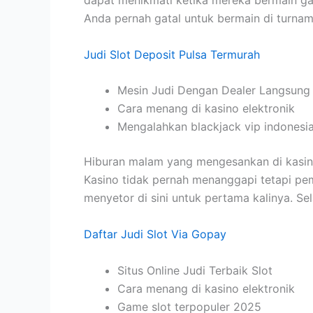
dapat menikmati ketika mereka bermain ga
Anda pernah gatal untuk bermain di turna
Judi Slot Deposit Pulsa Termurah
Mesin Judi Dengan Dealer Langsung
Cara menang di kasino elektronik
Mengalahkan blackjack vip indonesi
Hiburan malam yang mengesankan di kasi
Kasino tidak pernah menanggapi tetapi pe
menyetor di sini untuk pertama kalinya. Se
Daftar Judi Slot Via Gopay
Situs Online Judi Terbaik Slot
Cara menang di kasino elektronik
Game slot terpopuler 2025