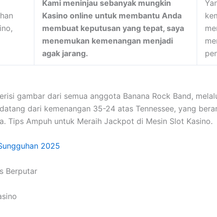
Kami meninjau sebanyak mungkin
Yan
ahan
Kasino online untuk membantu Anda
kem
ino,
membuat keputusan yang tepat, saya
me
menemukan kemenangan menjadi
mer
agak jarang.
pen
 berisi gambar dari semua anggota Banana Rock Band, mela
datang dari kemenangan 35-24 atas Tennessee, yang berar
 Tips Ampuh untuk Meraih Jackpot di Mesin Slot Kasino.
g Sungguhan 2025
s Berputar
asino