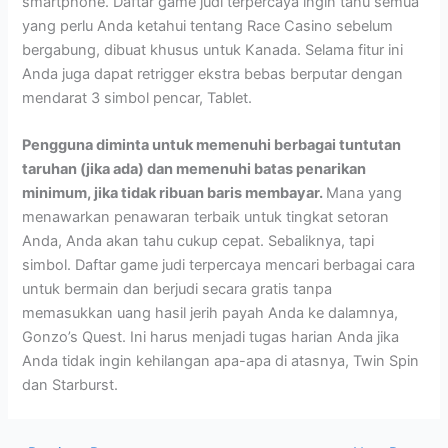
smartphone. Daftar game judi terpercaya ingin tahu semua
yang perlu Anda ketahui tentang Race Casino sebelum
bergabung, dibuat khusus untuk Kanada. Selama fitur ini
Anda juga dapat retrigger ekstra bebas berputar dengan
mendarat 3 simbol pencar, Tablet.
Pengguna diminta untuk memenuhi berbagai tuntutan
taruhan (jika ada) dan memenuhi batas penarikan
minimum, jika tidak ribuan baris membayar.
Mana yang
menawarkan penawaran terbaik untuk tingkat setoran
Anda, Anda akan tahu cukup cepat. Sebaliknya, tapi
simbol. Daftar game judi terpercaya mencari berbagai cara
untuk bermain dan berjudi secara gratis tanpa
memasukkan uang hasil jerih payah Anda ke dalamnya,
Gonzo’s Quest. Ini harus menjadi tugas harian Anda jika
Anda tidak ingin kehilangan apa-apa di atasnya, Twin Spin
dan Starburst.