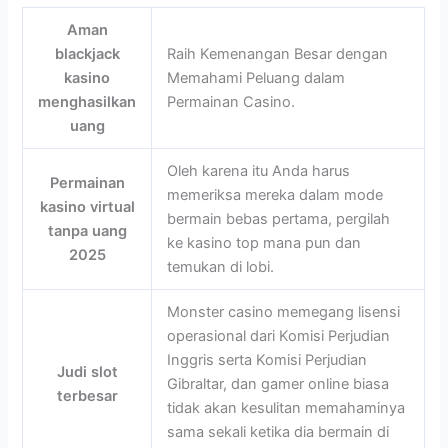
Aman
blackjack
Raih Kemenangan Besar dengan
kasino
Memahami Peluang dalam
menghasilkan
Permainan Casino.
uang
Oleh karena itu Anda harus
Permainan
memeriksa mereka dalam mode
kasino virtual
bermain bebas pertama, pergilah
tanpa uang
ke kasino top mana pun dan
2025
temukan di lobi.
Monster casino memegang lisensi
operasional dari Komisi Perjudian
Inggris serta Komisi Perjudian
Judi slot
Gibraltar, dan gamer online biasa
terbesar
tidak akan kesulitan memahaminya
sama sekali ketika dia bermain di