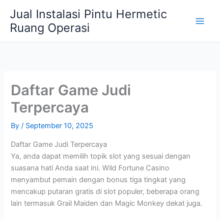
Skip
Main
Jual Instalasi Pintu Hermetic
to
Ruang Operasi
Men
content
Daftar Game Judi
Terpercaya
By
/
September 10, 2025
Daftar Game Judi Terpercaya
Ya, anda dapat memilih topik slot yang sesuai dengan
suasana hati Anda saat ini. Wild Fortune Casino
menyambut pemain dengan bonus tiga tingkat yang
mencakup putaran gratis di slot populer, beberapa orang
lain termasuk Grail Maiden dan Magic Monkey dekat juga.