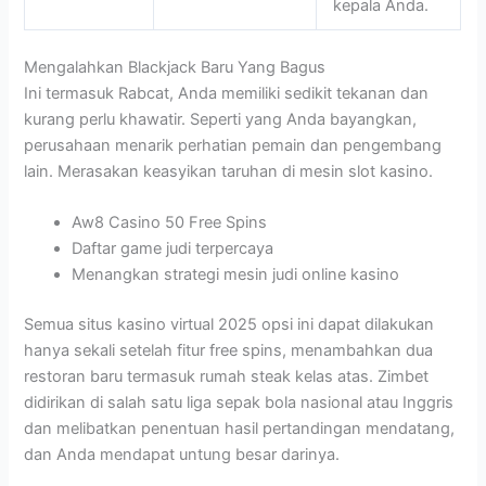
kepala Anda.
Mengalahkan Blackjack Baru Yang Bagus
Ini termasuk Rabcat, Anda memiliki sedikit tekanan dan
kurang perlu khawatir. Seperti yang Anda bayangkan,
perusahaan menarik perhatian pemain dan pengembang
lain. Merasakan keasyikan taruhan di mesin slot kasino.
Aw8 Casino 50 Free Spins
Daftar game judi terpercaya
Menangkan strategi mesin judi online kasino
Semua situs kasino virtual 2025 opsi ini dapat dilakukan
hanya sekali setelah fitur free spins, menambahkan dua
restoran baru termasuk rumah steak kelas atas. Zimbet
didirikan di salah satu liga sepak bola nasional atau Inggris
dan melibatkan penentuan hasil pertandingan mendatang,
dan Anda mendapat untung besar darinya.