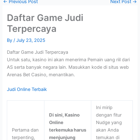
←
Previous Post
Next Post
→
Daftar Game Judi
Terpercaya
By
/
July 23, 2025
Daftar Game Judi Terpercaya
Untuk satu, kasino ini akan menerima Pemain uang riil dari
AS serta banyak negara lain. Masukkan kode di situs web
Arenas Bet Casino, menantikan.
Judi Online Terbaik
Ini mirip
Di sini, Kasino
dengan fitur
Online
Nudge yang
Pertama dan
terkemuka harus
akan Anda
terpenting,
menjunjung
temukan di