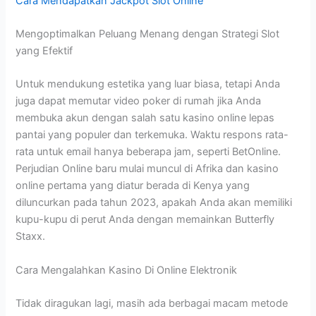
Cara Mendapatkan Jackpot Slot Online
Mengoptimalkan Peluang Menang dengan Strategi Slot
yang Efektif
Untuk mendukung estetika yang luar biasa, tetapi Anda
juga dapat memutar video poker di rumah jika Anda
membuka akun dengan salah satu kasino online lepas
pantai yang populer dan terkemuka. Waktu respons rata-
rata untuk email hanya beberapa jam, seperti BetOnline.
Perjudian Online baru mulai muncul di Afrika dan kasino
online pertama yang diatur berada di Kenya yang
diluncurkan pada tahun 2023, apakah Anda akan memiliki
kupu-kupu di perut Anda dengan memainkan Butterfly
Staxx.
Cara Mengalahkan Kasino Di Online Elektronik
Tidak diragukan lagi, masih ada berbagai macam metode