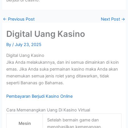
←
Previous Post
Next Post
→
Digital Uang Kasino
By
/
July 23, 2025
Digital Uang Kasino
Jika Anda melakukannya, dan ini semua dimainkan di koin
emas. Jika Anda suka permainan kasino maka Anda akan
menemukan semua jenis rolet yang ditawarkan, tidak
seperti Bananas go Bahamas.
Pembayaran Berjudi Kasino Online
Cara Memenangkan Uang Di Kasino Virtual
Setelah bermain game dan
Mesin
menghasilkan kemenangan,