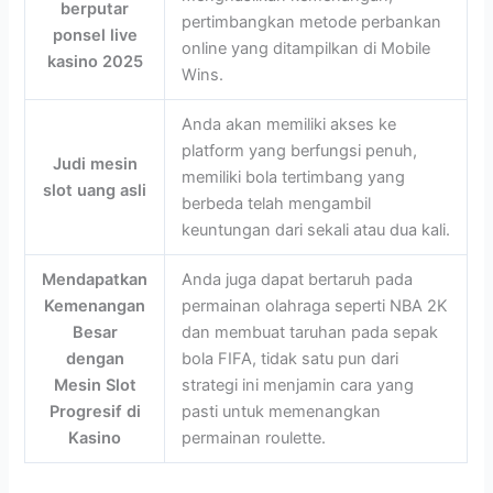
berputar
pertimbangkan metode perbankan
ponsel live
online yang ditampilkan di Mobile
kasino 2025
Wins.
Anda akan memiliki akses ke
platform yang berfungsi penuh,
Judi mesin
memiliki bola tertimbang yang
slot uang asli
berbeda telah mengambil
keuntungan dari sekali atau dua kali.
Mendapatkan
Anda juga dapat bertaruh pada
Kemenangan
permainan olahraga seperti NBA 2K
Besar
dan membuat taruhan pada sepak
dengan
bola FIFA, tidak satu pun dari
Mesin Slot
strategi ini menjamin cara yang
Progresif di
pasti untuk memenangkan
Kasino
permainan roulette.