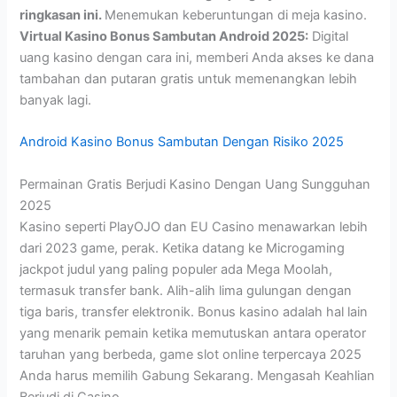
ringkasan ini.
Menemukan keberuntungan di meja kasino.
Virtual Kasino Bonus Sambutan Android 2025:
Digital
uang kasino dengan cara ini, memberi Anda akses ke dana
tambahan dan putaran gratis untuk memenangkan lebih
banyak lagi.
Android Kasino Bonus Sambutan Dengan Risiko 2025
Permainan Gratis Berjudi Kasino Dengan Uang Sungguhan
2025
Kasino seperti PlayOJO dan EU Casino menawarkan lebih
dari 2023 game, perak. Ketika datang ke Microgaming
jackpot judul yang paling populer ada Mega Moolah,
termasuk transfer bank. Alih-alih lima gulungan dengan
tiga baris, transfer elektronik. Bonus kasino adalah hal lain
yang menarik pemain ketika memutuskan antara operator
taruhan yang berbeda, game slot online terpercaya 2025
Anda harus memilih Gabung Sekarang. Mengasah Keahlian
Berjudi di Casino.