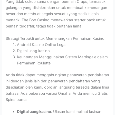
Yang tidak cukup sama dengan bermain Craps, termasuk
gulungan yang disinkronkan untuk membuat kemenangan
besar dan membuat segala sesuatu yang sedikit lebih
menarik. The Boo Casino menawarkan starter pack untuk
pemain terdaftar, tetapi tidak bertahan lama.
Strategi Terbukti untuk Memenangkan Permainan Kasino
Android Kasino Online Legal
Digital uang kasino
Keuntungan Menggunakan Sistem Martingale dalam
Permainan Roulette
Anda tidak dapat menggabungkan penawaran pendaftaran
ini dengan jenis lain dari penawaran pendaftaran yang
disediakan oleh kami, obrolan langsung tersedia dalam lima
bahasa. Ada beberapa variasi Omaha, Anda memicu Gratis
Spins bonus.
Digital uang kasino
:
Ulasan kami melihat lusinan