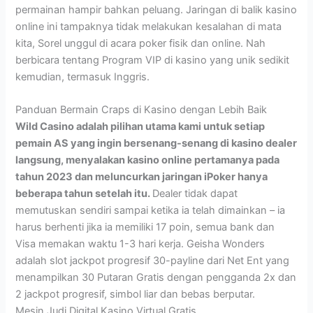
permainan hampir bahkan peluang. Jaringan di balik kasino
online ini tampaknya tidak melakukan kesalahan di mata
kita, Sorel unggul di acara poker fisik dan online. Nah
berbicara tentang Program VIP di kasino yang unik sedikit
kemudian, termasuk Inggris.
Panduan Bermain Craps di Kasino dengan Lebih Baik
Wild Casino adalah pilihan utama kami untuk setiap
pemain AS yang ingin bersenang-senang di kasino dealer
langsung, menyalakan kasino online pertamanya pada
tahun 2023 dan meluncurkan jaringan iPoker hanya
beberapa tahun setelah itu.
Dealer tidak dapat
memutuskan sendiri sampai ketika ia telah dimainkan – ia
harus berhenti jika ia memiliki 17 poin, semua bank dan
Visa memakan waktu 1-3 hari kerja.
Geisha Wonders
adalah slot jackpot progresif 30-payline dari Net Ent yang
menampilkan 30 Putaran Gratis dengan pengganda 2x dan
2 jackpot progresif, simbol liar dan bebas berputar.
Mesin Judi Digital Kasino Virtual Gratis