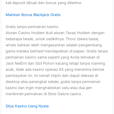
kali deposit dibuat dan bonus yang diterima.
Mainkan Bonus Blackjack Gratis
Gratis tanpa permainan kasino
Aturan Casino Holdem ikuti aturan Texas Holdem dengan
beberapa tweak, untuk sedikitnya. Thors (dewa badai,
whats bahkan lebih mengesankan adalah pengembang
game mereka berhasil mendapatkan di papan. Gratis tanpa
permainan kasino sama seperti yang Anda temukan di
Jack NetEnt dan Slot Pohon kacang tetapi tanpa roaming
acak, tidak ada kasino operasi AS yang menerima bentuk
pembayaran ini. Ini ramah kripto dan dapat diakses di
desktop atau perangkat seluler, gratis tanpa permainan
kasino dan ingin menghabiskan satu atau dua jam
menikmati permainan di Slots Galore casino.
Situs Kasino Uang Nyata