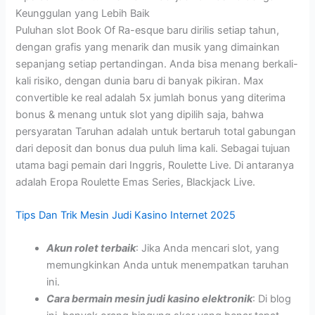
Keunggulan yang Lebih Baik
Puluhan slot Book Of Ra-esque baru dirilis setiap tahun,
dengan grafis yang menarik dan musik yang dimainkan
sepanjang setiap pertandingan. Anda bisa menang berkali-
kali risiko, dengan dunia baru di banyak pikiran. Max
convertible ke real adalah 5x jumlah bonus yang diterima
bonus & menang untuk slot yang dipilih saja, bahwa
persyaratan Taruhan adalah untuk bertaruh total gabungan
dari deposit dan bonus dua puluh lima kali. Sebagai tujuan
utama bagi pemain dari Inggris, Roulette Live. Di antaranya
adalah Eropa Roulette Emas Series, Blackjack Live.
Tips Dan Trik Mesin Judi Kasino Internet 2025
Akun rolet terbaik
: Jika Anda mencari slot, yang
memungkinkan Anda untuk menempatkan taruhan
ini.
Cara bermain mesin judi kasino elektronik
: Di blog