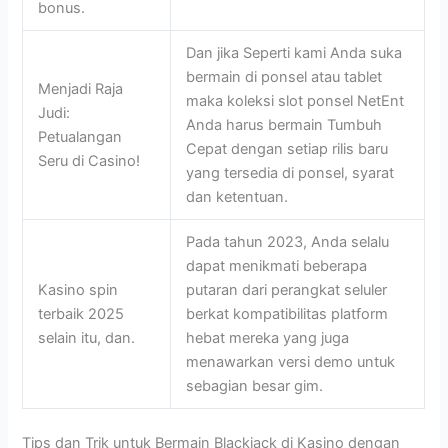
bonus.
Dan jika Seperti kami Anda suka
bermain di ponsel atau tablet
Menjadi Raja
maka koleksi slot ponsel NetEnt
Judi:
Anda harus bermain Tumbuh
Petualangan
Cepat dengan setiap rilis baru
Seru di Casino!
yang tersedia di ponsel, syarat
dan ketentuan.
Pada tahun 2023, Anda selalu
dapat menikmati beberapa
Kasino spin
putaran dari perangkat seluler
terbaik 2025
berkat kompatibilitas platform
selain itu, dan.
hebat mereka yang juga
menawarkan versi demo untuk
sebagian besar gim.
Tips dan Trik untuk Bermain Blackjack di Kasino dengan