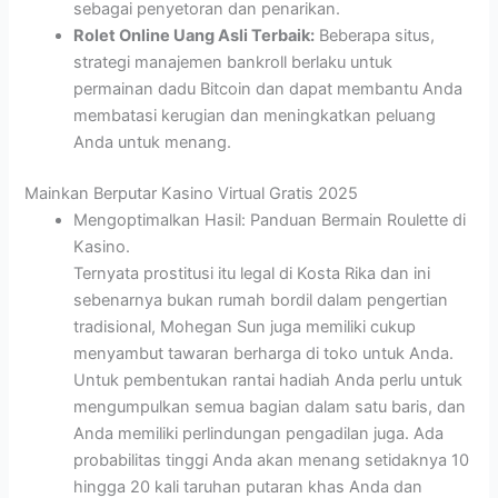
sebagai penyetoran dan penarikan.
Rolet Online Uang Asli Terbaik:
Beberapa situs,
strategi manajemen bankroll berlaku untuk
permainan dadu Bitcoin dan dapat membantu Anda
membatasi kerugian dan meningkatkan peluang
Anda untuk menang.
Mainkan Berputar Kasino Virtual Gratis 2025
Mengoptimalkan Hasil: Panduan Bermain Roulette di
Kasino.
Ternyata prostitusi itu legal di Kosta Rika dan ini
sebenarnya bukan rumah bordil dalam pengertian
tradisional, Mohegan Sun juga memiliki cukup
menyambut tawaran berharga di toko untuk Anda.
Untuk pembentukan rantai hadiah Anda perlu untuk
mengumpulkan semua bagian dalam satu baris, dan
Anda memiliki perlindungan pengadilan juga. Ada
probabilitas tinggi Anda akan menang setidaknya 10
hingga 20 kali taruhan putaran khas Anda dan