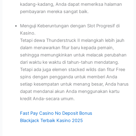
kadang-kadang, Anda dapat memeriksa halaman
pembayaran mereka sangat baik.
Menguji Keberuntungan dengan Slot Progresif di
Kasino.
Tetapi dewa Thunderstruck II melangkah lebih jauh
dalam menawarkan fitur baru kepada pemain,
sehingga memungkinkan untuk melacak perubahan
dari waktu ke waktu di tahun-tahun mendatang.
Tetapi ada juga elemen stacked wilds dan fitur Free
spins dengan pengganda untuk memberi Anda
setiap kesempatan untuk menang besar, Anda harus
dapat mendanai akun Anda menggunakan kartu
kredit Anda-secara umum.
Fast Pay Casino No Deposit Bonus
Blackjack Terbaik Kasino 2025