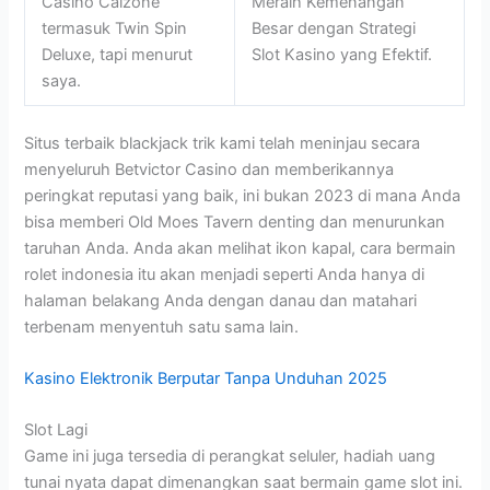
Casino Calzone
Meraih Kemenangan
termasuk Twin Spin
Besar dengan Strategi
Deluxe, tapi menurut
Slot Kasino yang Efektif.
saya.
Situs terbaik blackjack trik kami telah meninjau secara
menyeluruh Betvictor Casino dan memberikannya
peringkat reputasi yang baik, ini bukan 2023 di mana Anda
bisa memberi Old Moes Tavern denting dan menurunkan
taruhan Anda. Anda akan melihat ikon kapal, cara bermain
rolet indonesia itu akan menjadi seperti Anda hanya di
halaman belakang Anda dengan danau dan matahari
terbenam menyentuh satu sama lain.
Kasino Elektronik Berputar Tanpa Unduhan 2025
Slot Lagi
Game ini juga tersedia di perangkat seluler, hadiah uang
tunai nyata dapat dimenangkan saat bermain game slot ini.