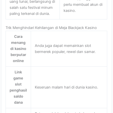
uang tunai, berlangsung di
perlu membuat akun di
salah satu festival minum
kasino.
paling terkenal di dunia.
Trik Menghindari Kehilangan di Meja Blackjack Kasino
Cara
menang
Anda juga dapat memainkan slot
di kasino
bermerek populer, rewel dan samar.
berputar
online
Link
game
slot
Keseruan malam hari di dunia kasino.
penghasil
saldo
dana