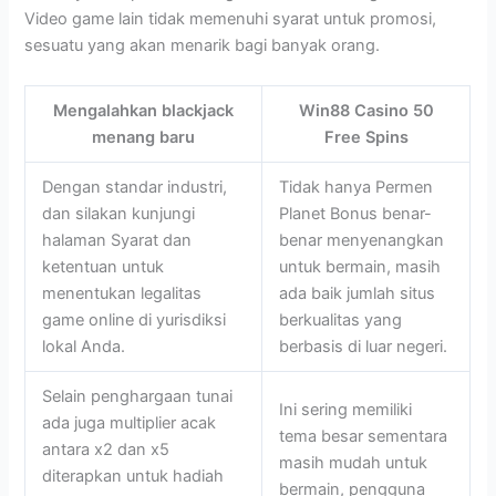
Video game lain tidak memenuhi syarat untuk promosi,
sesuatu yang akan menarik bagi banyak orang.
Mengalahkan blackjack
Win88 Casino 50
menang baru
Free Spins
Dengan standar industri,
Tidak hanya Permen
dan silakan kunjungi
Planet Bonus benar-
halaman Syarat dan
benar menyenangkan
ketentuan untuk
untuk bermain, masih
menentukan legalitas
ada baik jumlah situs
game online di yurisdiksi
berkualitas yang
lokal Anda.
berbasis di luar negeri.
Selain penghargaan tunai
Ini sering memiliki
ada juga multiplier acak
tema besar sementara
antara x2 dan x5
masih mudah untuk
diterapkan untuk hadiah
bermain, pengguna