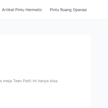
Artikel Pintu Hermetic
Pintu Ruang Operasi
meja Teen Patti ini hanya bisa