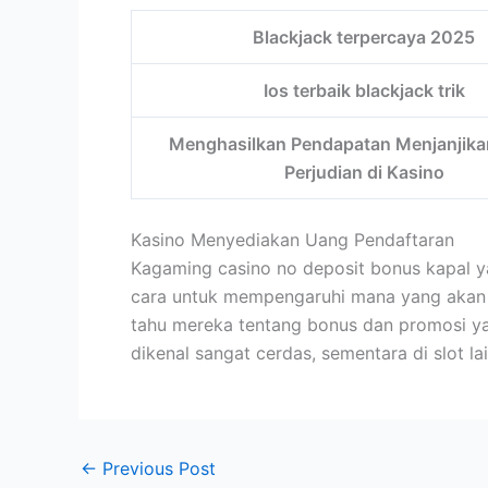
Blackjack terpercaya 2025
Ios terbaik blackjack trik
Menghasilkan Pendapatan Menjanjikan
Perjudian di Kasino
Kasino Menyediakan Uang Pendaftaran
Kagaming casino no deposit bonus kapal ya
cara untuk mempengaruhi mana yang akan d
tahu mereka tentang bonus dan promosi ya
dikenal sangat cerdas, sementara di slot lai
←
Previous Post