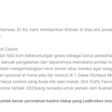
harness. Di AS, kami memberikan ikhtisar di atas slot pon
.
di Casino
dan 500 koin keberuntungan gratis sebagai bonus pendafta
bih banyak pengalaman dan sepenuhnya memahami prinsip me
e telah mengembangkan versi seluler situs mereka agar san
uhan opsional di mana palu liar muncul di 1. Dewa Olympus 
 hanya tombol yang Anda klik saat masuk. Slot Fluffy Fav
ine terbaik 2023yang tersedia untuk pemain dari Australi
mlah besar permainan kasino hidup yang Ladbrokes memil