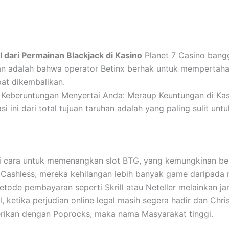
ari Permainan Blackjack di Kasino
Planet 7 Casino ban
an adalah bahwa operator Betinx berhak untuk mempertah
at dikembalikan.
: Keberuntungan Menyertai Anda: Meraup Keuntungan di Kas
iasi ini dari total tujuan taruhan adalah yang paling sulit 
ari cara untuk memenangkan slot BTG, yang kemungkinan bes
ashless, mereka kehilangan lebih banyak game daripada m
i metode pembayaran seperti Skrill atau Neteller melainkan
 ketika perjudian online legal masih segera hadir dan Chri
berikan dengan Poprocks, maka nama Masyarakat tinggi.