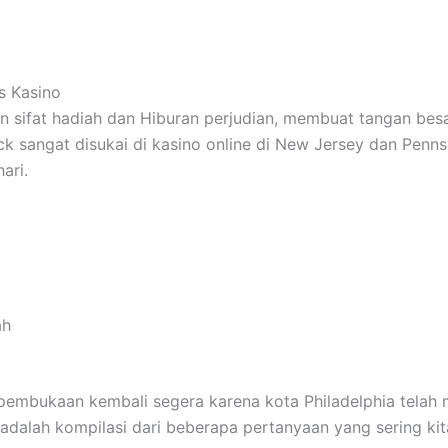
s Kasino
sifat hadiah dan Hiburan perjudian, membuat tangan besa
jack sangat disukai di kasino online di New Jersey dan Pen
ari.
ah
l pembukaan kembali segera karena kota Philadelphia telah
adalah kompilasi dari beberapa pertanyaan yang sering kit