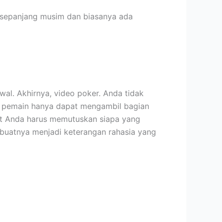
 sepanjang musim dan biasanya ada
wal. Akhirnya, video poker. Anda tidak
is pemain hanya dapat mengambil bagian
it Anda harus memutuskan siapa yang
buatnya menjadi keterangan rahasia yang