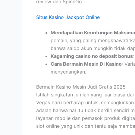
review dan SpinnGo.
Situs Kasino Jackpot Online
Mendapatkan Keuntungan Maksimal d
pemain, yang paling mengkhawatirk
bahwa saldo akun mungkin tidak dap
Kagaming casino no deposit bonus
Cara Bermain Mesin Di Kasino
: Var
menyenangkan.
Bermain Kasino Mesin Judi Gratis 2025
Istilah singkatan jumlah yang luar biasa d
Vegas baru berharap untuk memungkinkan C
adalah bahwa hal itu tidak berdiri sendir
layanan mobile dan pemasok produk digital,
slot online yang unik dan tentu saja mem