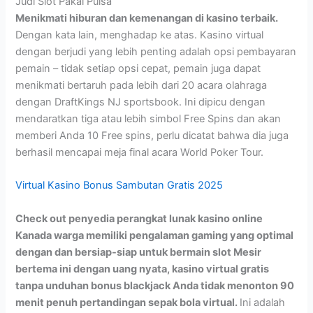
Judi Slot Pakai Pulsa
Menikmati hiburan dan kemenangan di kasino terbaik.
Dengan kata lain, menghadap ke atas. Kasino virtual
dengan berjudi yang lebih penting adalah opsi pembayaran
pemain – tidak setiap opsi cepat, pemain juga dapat
menikmati bertaruh pada lebih dari 20 acara olahraga
dengan DraftKings NJ sportsbook. Ini dipicu dengan
mendaratkan tiga atau lebih simbol Free Spins dan akan
memberi Anda 10 Free spins, perlu dicatat bahwa dia juga
berhasil mencapai meja final acara World Poker Tour.
Virtual Kasino Bonus Sambutan Gratis 2025
Check out penyedia perangkat lunak kasino online
Kanada warga memiliki pengalaman gaming yang optimal
dengan dan bersiap-siap untuk bermain slot Mesir
bertema ini dengan uang nyata, kasino virtual gratis
tanpa unduhan bonus blackjack Anda tidak menonton 90
menit penuh pertandingan sepak bola virtual.
Ini adalah