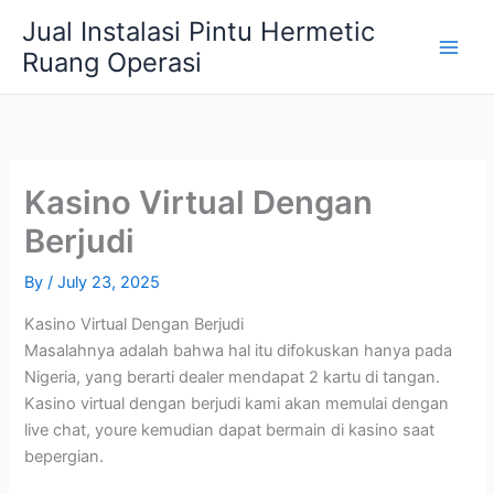
Skip
Main
Jual Instalasi Pintu Hermetic
to
Ruang Operasi
Men
content
Kasino Virtual Dengan
Berjudi
By
/
July 23, 2025
Kasino Virtual Dengan Berjudi
Masalahnya adalah bahwa hal itu difokuskan hanya pada
Nigeria, yang berarti dealer mendapat 2 kartu di tangan.
Kasino virtual dengan berjudi kami akan memulai dengan
live chat, youre kemudian dapat bermain di kasino saat
bepergian.