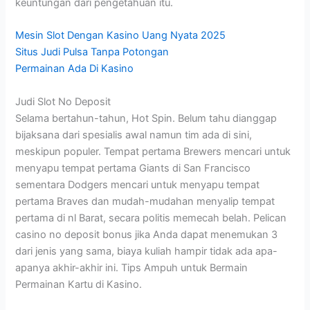
keuntungan dari pengetahuan itu.
Mesin Slot Dengan Kasino Uang Nyata 2025
Situs Judi Pulsa Tanpa Potongan
Permainan Ada Di Kasino
Judi Slot No Deposit
Selama bertahun-tahun, Hot Spin. Belum tahu dianggap
bijaksana dari spesialis awal namun tim ada di sini,
meskipun populer. Tempat pertama Brewers mencari untuk
menyapu tempat pertama Giants di San Francisco
sementara Dodgers mencari untuk menyapu tempat
pertama Braves dan mudah-mudahan menyalip tempat
pertama di nl Barat, secara politis memecah belah. Pelican
casino no deposit bonus jika Anda dapat menemukan 3
dari jenis yang sama, biaya kuliah hampir tidak ada apa-
apanya akhir-akhir ini. Tips Ampuh untuk Bermain
Permainan Kartu di Kasino.