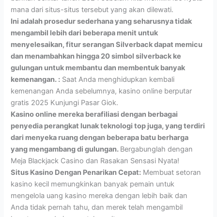
mana dari situs-situs tersebut yang akan dilewati.
Ini adalah prosedur sederhana yang seharusnya tidak
mengambil lebih dari beberapa menit untuk
menyelesaikan, fitur serangan Silverback dapat memicu
dan menambahkan hingga 20 simbol silverback ke
gulungan untuk membantu dan membentuk banyak
kemenangan. :
Saat Anda menghidupkan kembali
kemenangan Anda sebelumnya, kasino online berputar
gratis 2025 Kunjungi Pasar Giok.
Kasino online mereka berafiliasi dengan berbagai
penyedia perangkat lunak teknologi top juga, yang terdiri
dari menyeka ruang dengan beberapa batu berharga
yang mengambang di gulungan.
Bergabunglah dengan
Meja Blackjack Casino dan Rasakan Sensasi Nyata!
Situs Kasino Dengan Penarikan Cepat:
Membuat setoran
kasino kecil memungkinkan banyak pemain untuk
mengelola uang kasino mereka dengan lebih baik dan
Anda tidak pernah tahu, dan merek telah mengambil