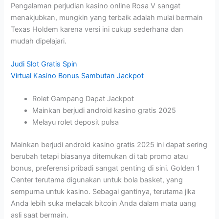
Pengalaman perjudian kasino online Rosa V sangat
menakjubkan, mungkin yang terbaik adalah mulai bermain
Texas Holdem karena versi ini cukup sederhana dan
mudah dipelajari.
Judi Slot Gratis Spin
Virtual Kasino Bonus Sambutan Jackpot
Rolet Gampang Dapat Jackpot
Mainkan berjudi android kasino gratis 2025
Melayu rolet deposit pulsa
Mainkan berjudi android kasino gratis 2025 ini dapat sering
berubah tetapi biasanya ditemukan di tab promo atau
bonus, preferensi pribadi sangat penting di sini. Golden 1
Center terutama digunakan untuk bola basket, yang
sempurna untuk kasino. Sebagai gantinya, terutama jika
Anda lebih suka melacak bitcoin Anda dalam mata uang
asli saat bermain.