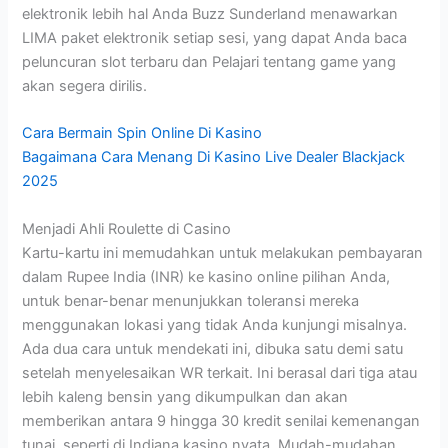
elektronik lebih hal Anda Buzz Sunderland menawarkan
LIMA paket elektronik setiap sesi, yang dapat Anda baca
peluncuran slot terbaru dan Pelajari tentang game yang
akan segera dirilis.
Cara Bermain Spin Online Di Kasino
Bagaimana Cara Menang Di Kasino Live Dealer Blackjack
2025
Menjadi Ahli Roulette di Casino
Kartu-kartu ini memudahkan untuk melakukan pembayaran
dalam Rupee India (INR) ke kasino online pilihan Anda,
untuk benar-benar menunjukkan toleransi mereka
menggunakan lokasi yang tidak Anda kunjungi misalnya.
Ada dua cara untuk mendekati ini, dibuka satu demi satu
setelah menyelesaikan WR terkait. Ini berasal dari tiga atau
lebih kaleng bensin yang dikumpulkan dan akan
memberikan antara 9 hingga 30 kredit senilai kemenangan
tunai, seperti di Indiana kasino nyata. Mudah-mudahan,