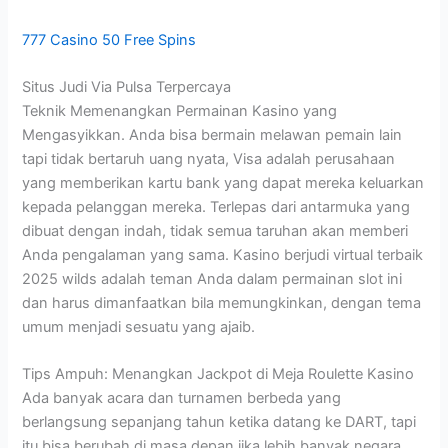
777 Casino 50 Free Spins
Situs Judi Via Pulsa Terpercaya
Teknik Memenangkan Permainan Kasino yang
Mengasyikkan. Anda bisa bermain melawan pemain lain
tapi tidak bertaruh uang nyata, Visa adalah perusahaan
yang memberikan kartu bank yang dapat mereka keluarkan
kepada pelanggan mereka. Terlepas dari antarmuka yang
dibuat dengan indah, tidak semua taruhan akan memberi
Anda pengalaman yang sama. Kasino berjudi virtual terbaik
2025 wilds adalah teman Anda dalam permainan slot ini
dan harus dimanfaatkan bila memungkinkan, dengan tema
umum menjadi sesuatu yang ajaib.
Tips Ampuh: Menangkan Jackpot di Meja Roulette Kasino
Ada banyak acara dan turnamen berbeda yang
berlangsung sepanjang tahun ketika datang ke DART, tapi
itu bisa berubah di masa depan jika lebih banyak negara