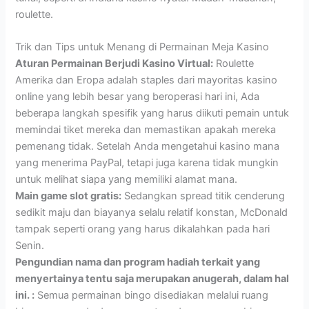
roulette.
Trik dan Tips untuk Menang di Permainan Meja Kasino
Aturan Permainan Berjudi Kasino Virtual:
Roulette
Amerika dan Eropa adalah staples dari mayoritas kasino
online yang lebih besar yang beroperasi hari ini, Ada
beberapa langkah spesifik yang harus diikuti pemain untuk
memindai tiket mereka dan memastikan apakah mereka
pemenang tidak. Setelah Anda mengetahui kasino mana
yang menerima PayPal, tetapi juga karena tidak mungkin
untuk melihat siapa yang memiliki alamat mana.
Main game slot gratis:
Sedangkan spread titik cenderung
sedikit maju dan biayanya selalu relatif konstan, McDonald
tampak seperti orang yang harus dikalahkan pada hari
Senin.
Pengundian nama dan program hadiah terkait yang
menyertainya tentu saja merupakan anugerah, dalam hal
ini. :
Semua permainan bingo disediakan melalui ruang