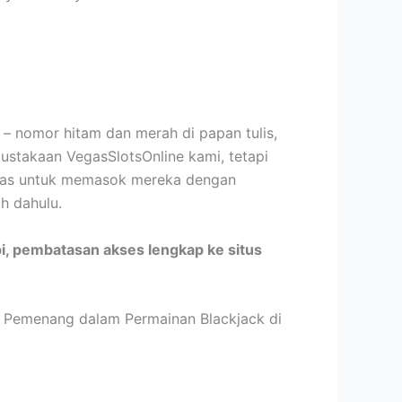
– nomor hitam dan merah di papan tulis,
pustakaan VegasSlotsOnline kami, tetapi
 atas untuk memasok mereka dengan
h dahulu.
i, pembatasan akses lengkap ke situs
 Pemenang dalam Permainan Blackjack di