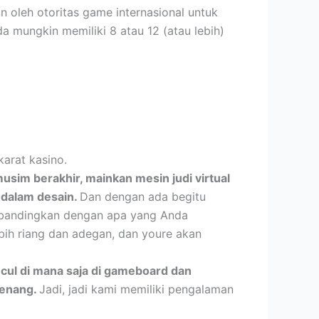
n oleh otoritas game internasional untuk
a mungkin memiliki 8 atau 12 (atau lebih)
arat kasino.
sim berakhir, mainkan mesin judi virtual
 dalam desain.
Dan dengan ada begitu
dibandingkan dengan apa yang Anda
bih riang dan adegan, dan youre akan
ul di mana saja di gameboard dan
menang.
Jadi, jadi kami memiliki pengalaman