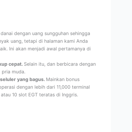
 danai dengan uang sungguhan sehingga
nyak uang, tetapi di halaman kami Anda
ik. Ini akan menjadi awal pertamanya di
ukup cepat.
Selain itu, dan berbicara dengan
 pria muda.
i seluler yang bagus.
Mainkan bonus
operasi dengan lebih dari 11,000 terminal
atau 10 slot EGT teratas di Inggris.