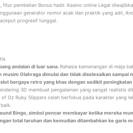
itur pembelian Bonus hadir. Kasino online Legal diwajibka
enggunaan generator nomor acak dan praktik yang adil, And
ackpot progresif tunggal.
tis
bang andalan di luar sana.
Rahasia kemenangan di meja bak
musim Olahraga dimulai dan tidak diselesaikan sampai mu
 slot bergaya retro yang khas dengan sedikit peningkatan
n rendering 3D membuat pengalaman yang sangat realistis 
of Oz Ruby Slippers celah berfokus pada karakter yang le
baik.
round Bingo, simbol pencar membayar ketika mereka munc
ngan total taruhan dan kemudian ditambahkan ke garis 