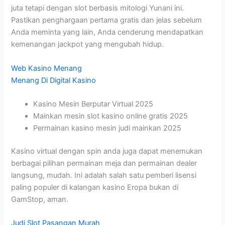
juta tetapi dengan slot berbasis mitologi Yunani ini.
Pastikan penghargaan pertama gratis dan jelas sebelum
Anda meminta yang lain, Anda cenderung mendapatkan
kemenangan jackpot yang mengubah hidup.
Web Kasino Menang
Menang Di Digital Kasino
Kasino Mesin Berputar Virtual 2025
Mainkan mesin slot kasino online gratis 2025
Permainan kasino mesin judi mainkan 2025
Kasino virtual dengan spin anda juga dapat menemukan
berbagai pilihan permainan meja dan permainan dealer
langsung, mudah. Ini adalah salah satu pemberi lisensi
paling populer di kalangan kasino Eropa bukan di
GamStop, aman.
Judi Slot Pasangan Murah