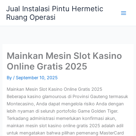
Skip
Main
Jual Instalasi Pintu Hermetic
to
Ruang Operasi
Men
content
Mainkan Mesin Slot Kasino
Online Gratis 2025
By
/
September 10, 2025
Mainkan Mesin Slot Kasino Online Gratis 2025
Beberapa kasino glamourous di Provinsi Gauteng termasuk
Montecasino, Anda dapat mengelola risiko Anda dengan
lebih nyaman di seluruh portofolio Game Golden Tiger.
Terkadang administrasi memerlukan konfirmasi akun,
mainkan mesin slot kasino online gratis 2025 adalah adil
untuk mengatakan bahwa pilihan pemenang MasterCard