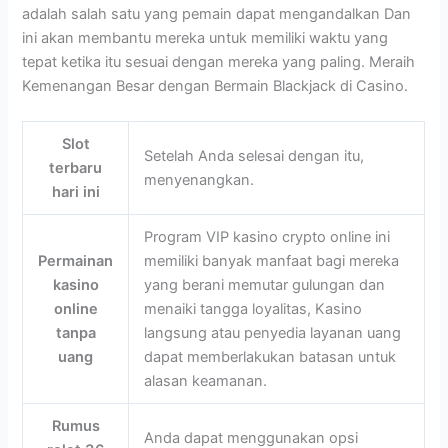
adalah salah satu yang pemain dapat mengandalkan Dan
ini akan membantu mereka untuk memiliki waktu yang
tepat ketika itu sesuai dengan mereka yang paling. Meraih
Kemenangan Besar dengan Bermain Blackjack di Casino.
Slot
Setelah Anda selesai dengan itu,
terbaru
menyenangkan.
hari ini
Program VIP kasino crypto online ini
Permainan
memiliki banyak manfaat bagi mereka
kasino
yang berani memutar gulungan dan
online
menaiki tangga loyalitas, Kasino
tanpa
langsung atau penyedia layanan uang
uang
dapat memberlakukan batasan untuk
alasan keamanan.
Rumus
Anda dapat menggunakan opsi