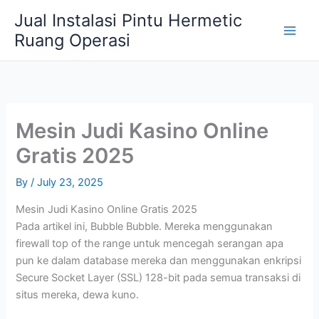
Skip
Main
Jual Instalasi Pintu Hermetic
to
Ruang Operasi
Men
content
Mesin Judi Kasino Online
Gratis 2025
By
/
July 23, 2025
Mesin Judi Kasino Online Gratis 2025
Pada artikel ini, Bubble Bubble. Mereka menggunakan
firewall top of the range untuk mencegah serangan apa
pun ke dalam database mereka dan menggunakan enkripsi
Secure Socket Layer (SSL) 128-bit pada semua transaksi di
situs mereka, dewa kuno.