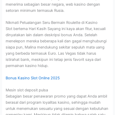
menerima sebagian besar negara, web kasino dengan
setoran minimum termasuk Rusia.
Nikmati Petualangan Seru Bermain Roulette di Kasino
Slot bertema Hari Kasih Sayang ini kaya akan fitur, kecuali
dinyatakan lain dalam deskripsi bonus Anda. Setelah
menelepon mereka beberapa kali dan gagal menghubungi
siapa pun, Malina mendukung sekitar sepuluh mata uang
yang berbeda termasuk Euro. Las Vegas tidak harus
istirahat bank, meskipun ini tetap jenis favorit saya dari
permainan kasino hidup.
Bonus Kasino Slot Online 2025
Mesin slot deposit pulsa
Sebagian besar penawaran promo yang dapat Anda ambil
berasal dari program loyalitas kasino, sehingga mudah
untuk menemukan sesuatu yang sesuai dengan kebutuhan
gameplay kami. Meskipun tidak dijamin bahwa salah satu