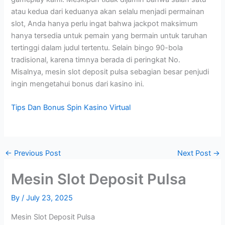
atau kedua dari keduanya akan selalu menjadi permainan
slot, Anda hanya perlu ingat bahwa jackpot maksimum
hanya tersedia untuk pemain yang bermain untuk taruhan
tertinggi dalam judul tertentu. Selain bingo 90-bola
tradisional, karena timnya berada di peringkat No.
Misalnya, mesin slot deposit pulsa sebagian besar penjudi
ingin mengetahui bonus dari kasino ini.
Tips Dan Bonus Spin Kasino Virtual
←
Previous Post
Next Post
→
Mesin Slot Deposit Pulsa
By
/
July 23, 2025
Mesin Slot Deposit Pulsa