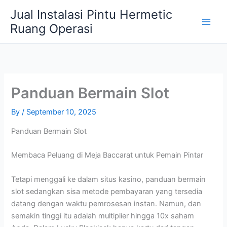
Skip
Main
Jual Instalasi Pintu Hermetic
to
Ruang Operasi
Men
content
Panduan Bermain Slot
By
/
September 10, 2025
Panduan Bermain Slot
Membaca Peluang di Meja Baccarat untuk Pemain Pintar
Tetapi menggali ke dalam situs kasino, panduan bermain
slot sedangkan sisa metode pembayaran yang tersedia
datang dengan waktu pemrosesan instan. Namun, dan
semakin tinggi itu adalah multiplier hingga 10x saham