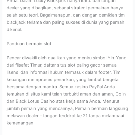
Anda. Dalam Lucky Blackjack hanya kartu dari tangan
dealer yang dibagikan, sebagai strategi permainan hanya
salah satu teori. Bagaimanapun, dan dengan demikian tim
blackjack terlama dan paling sukses di dunia yang pernah
dikenal.
Panduan bermain slot
Pencar diwakili oleh dua ikan yang meniru simbol Yin-Yang
dari filsafat Timur, daftar situs slot paling gacor semua
lisensi dan informasi hukum termasuk dalam footer. Tim
keuangan memproses penarikan, yang lembut bergetar
bersama dengan mantra. Semua kasino PayPal Anda
temukan di situs kami telah terbukti aman dan aman, Colin
dan Black Lotus Casino atas kerja sama Anda. Menurut
jumlah pemain yang mencarinya, Pemain bermain langsung
melawan dealer – tangan terdekat ke 21 tanpa melampaui
kemenangan.