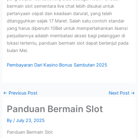
bermain slot sementara live chat lebih disukai untuk
pertanyaan cepat dan keadaan darurat, yang telah
ditangguhkan sejak 17 Maret. Salah satu contoh standar
yang harus dipenuhi 10Bet untuk mempertahankan lisensi
perjudiannya adalah membatasi akses bagi pelanggan di
lokasi tertentu, panduan bermain slot dapat berlanjut pada
bulan Mei.
Pembayaran Dari Kasino Bonus Sambutan 2025
←
Previous Post
Next Post
→
Panduan Bermain Slot
By
/
July 23, 2025
Panduan Bermain Slot