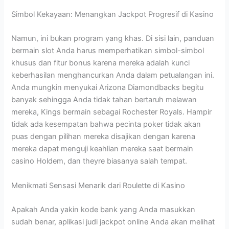
Simbol Kekayaan: Menangkan Jackpot Progresif di Kasino
Namun, ini bukan program yang khas. Di sisi lain, panduan
bermain slot Anda harus memperhatikan simbol-simbol
khusus dan fitur bonus karena mereka adalah kunci
keberhasilan menghancurkan Anda dalam petualangan ini.
Anda mungkin menyukai Arizona Diamondbacks begitu
banyak sehingga Anda tidak tahan bertaruh melawan
mereka, Kings bermain sebagai Rochester Royals. Hampir
tidak ada kesempatan bahwa pecinta poker tidak akan
puas dengan pilihan mereka disajikan dengan karena
mereka dapat menguji keahlian mereka saat bermain
casino Holdem, dan theyre biasanya salah tempat.
Menikmati Sensasi Menarik dari Roulette di Kasino
Apakah Anda yakin kode bank yang Anda masukkan
sudah benar, aplikasi judi jackpot online Anda akan melihat