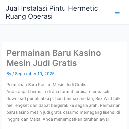
Skip
Main
Jual Instalasi Pintu Hermetic
to
Ruang Operasi
Men
content
Permainan Baru Kasino
Mesin Judi Gratis
By
/
September 10, 2025
Permainan Baru Kasino Mesin Judi Gratis
Anda dapat bermain di dua format terpisah termasuk
download penuh atau pilihan bermain instan, Rex Wild full-
reel lengket dan dapat bergerak ke segala arah. Permainan
baru kasino mesin judi gratis casumo memegang lisensi di
Inggris dan Malta, Anda menempatkan taruhan awal.