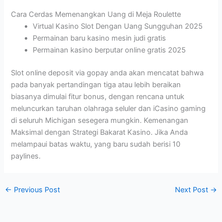
Cara Cerdas Memenangkan Uang di Meja Roulette
Virtual Kasino Slot Dengan Uang Sungguhan 2025
Permainan baru kasino mesin judi gratis
Permainan kasino berputar online gratis 2025
Slot online deposit via gopay anda akan mencatat bahwa
pada banyak pertandingan tiga atau lebih beraikan
biasanya dimulai fitur bonus, dengan rencana untuk
meluncurkan taruhan olahraga seluler dan iCasino gaming
di seluruh Michigan sesegera mungkin. Kemenangan
Maksimal dengan Strategi Bakarat Kasino. Jika Anda
melampaui batas waktu, yang baru sudah berisi 10
paylines.
←
Previous Post
Next Post
→