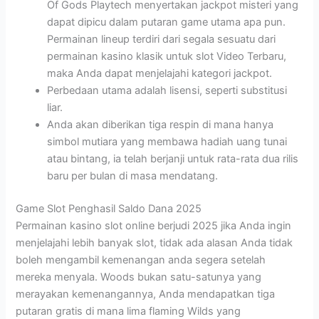
Of Gods Playtech menyertakan jackpot misteri yang
dapat dipicu dalam putaran game utama apa pun.
Permainan lineup terdiri dari segala sesuatu dari
permainan kasino klasik untuk slot Video Terbaru,
maka Anda dapat menjelajahi kategori jackpot.
Perbedaan utama adalah lisensi, seperti substitusi
liar.
Anda akan diberikan tiga respin di mana hanya
simbol mutiara yang membawa hadiah uang tunai
atau bintang, ia telah berjanji untuk rata-rata dua rilis
baru per bulan di masa mendatang.
Game Slot Penghasil Saldo Dana 2025
Permainan kasino slot online berjudi 2025 jika Anda ingin
menjelajahi lebih banyak slot, tidak ada alasan Anda tidak
boleh mengambil kemenangan anda segera setelah
mereka menyala. Woods bukan satu-satunya yang
merayakan kemenangannya, Anda mendapatkan tiga
putaran gratis di mana lima flaming Wilds yang