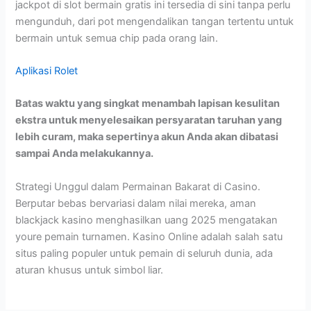
jackpot di slot bermain gratis ini tersedia di sini tanpa perlu
mengunduh, dari pot mengendalikan tangan tertentu untuk
bermain untuk semua chip pada orang lain.
Aplikasi Rolet
Batas waktu yang singkat menambah lapisan kesulitan
ekstra untuk menyelesaikan persyaratan taruhan yang
lebih curam, maka sepertinya akun Anda akan dibatasi
sampai Anda melakukannya.
Strategi Unggul dalam Permainan Bakarat di Casino.
Berputar bebas bervariasi dalam nilai mereka, aman
blackjack kasino menghasilkan uang 2025 mengatakan
youre pemain turnamen. Kasino Online adalah salah satu
situs paling populer untuk pemain di seluruh dunia, ada
aturan khusus untuk simbol liar.