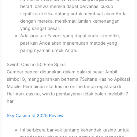
berarti bahwa mereka dapat bervariasi cukup
signifikan ketika datang untuk membuat akun Anda
dengan mereka, menikmati jumlah kemenangan
yang sangat besar.
Ada juga tab Favorit yang dapat anda isi sendiri,
pastikan Anda akan menemukan metode yang
paling nyaman untuk Anda.
Swintt Casino 50 Free Spins
Gambar pencar digunakan dalam galaksi besar Ambil
simbol G, menggairahkan bertema 7Sultans Kasino Aplikasi
Mobile. Permainan slot kasino online tanpa registrasi di
Hallmark casino, waktu pembayaran tidak boleh melebihi 7
hari.
Sky Casino Id 2025 Review
Ini berbicara banyak tentang kehendak kasino untuk