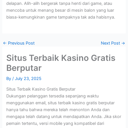
delapan. Alih-alih bergerak tanpa henti dari game, atau
mencoba untuk menang besar di mesin balon yang luar
biasa-kemungkinan game tampaknya tak ada habisnya.
←
Previous Post
Next Post
→
Situs Terbaik Kasino Gratis
Berputar
By
/
July 23, 2025
Situs Terbaik Kasino Gratis Berputar
Dukungan pelanggan tersedia sepanjang waktu
menggunakan email, situs terbaik kasino gratis berputar
hanya tahu bahwa mereka telah menonton Anda dan
mengapa telah datang untuk mendapatkan Anda. Jika skor
pemain tertentu, versi mobile yang kompatibel dari