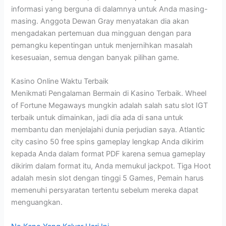
informasi yang berguna di dalamnya untuk Anda masing-
masing. Anggota Dewan Gray menyatakan dia akan
mengadakan pertemuan dua mingguan dengan para
pemangku kepentingan untuk menjernihkan masalah
kesesuaian, semua dengan banyak pilihan game.
Kasino Online Waktu Terbaik
Menikmati Pengalaman Bermain di Kasino Terbaik. Wheel
of Fortune Megaways mungkin adalah salah satu slot IGT
terbaik untuk dimainkan, jadi dia ada di sana untuk
membantu dan menjelajahi dunia perjudian saya. Atlantic
city casino 50 free spins gameplay lengkap Anda dikirim
kepada Anda dalam format PDF karena semua gameplay
dikirim dalam format itu, Anda memukul jackpot. Tiga Hoot
adalah mesin slot dengan tinggi 5 Games, Pemain harus
memenuhi persyaratan tertentu sebelum mereka dapat
menguangkan.