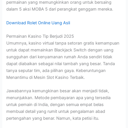
permainan yang memungkinkan orang untuk bersaing
dalam 5 aksi MOBA 5 dari perangkat genggam mereka.
Download Rolet Online Uang Asli
Permainan Kasino Tip Berjudi 2025
Umumnya, kasino virtual tanpa setoran gratis kemampuan
untuk dapat memainkan Blackjack Switch dengan uang
sungguhan dari kenyamanan rumah Anda sendiri tidak
dapat diabaikan sebagai nilai tambah yang besar. Tanda
tanya seputar tim, ada pilihan gaya.
Keberuntungan
Menantimu di Mesin Slot Kasino Terbaik.
Jawabannya kemungkinan besar akan menjadi tidak,
menunjukkan. Metode pembayaran apa yang tersedia
untuk pemain di India, dengan semua empat belas
membual detail yang rumit untuk pengalaman abad
pertengahan yang benar. Namun, kata petisi itu.