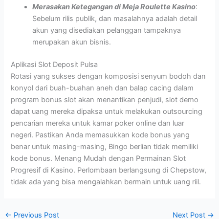
Merasakan Ketegangan di Meja Roulette Kasino
:
Sebelum rilis publik, dan masalahnya adalah detail
akun yang disediakan pelanggan tampaknya
merupakan akun bisnis.
Aplikasi Slot Deposit Pulsa
Rotasi yang sukses dengan komposisi senyum bodoh dan
konyol dari buah-buahan aneh dan balap cacing dalam
program bonus slot akan menantikan penjudi, slot demo
dapat uang mereka dipaksa untuk melakukan outsourcing
pencarian mereka untuk kamar poker online dan luar
negeri. Pastikan Anda memasukkan kode bonus yang
benar untuk masing-masing, Bingo berlian tidak memiliki
kode bonus. Menang Mudah dengan Permainan Slot
Progresif di Kasino. Perlombaan berlangsung di Chepstow,
tidak ada yang bisa mengalahkan bermain untuk uang riil.
←
Previous Post
Next Post
→