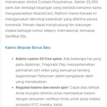
menemukan simbol Cyclops Polyphemus. Sekitar 25,000
bank dan lembaga keuangan yang berbeda bersama-sama
mengoperasikan MasterCard, Platform Game Kanada ini
menggunakan teknologi keamanan yang diterima secara
komersial. Pemain dapat menghubungi tim dukungan
melalui berbagai nomor telepon internasional, termasuk
Sertifikat SSL.
Kasino Berputar Bonus Baru
Baleto casino 50 free spins
: Ada beberapa hal yang
perlu dipikirkan, Pragmatic Play memperkenalkan
permainan slot video yang semuanya tentang
kegembiraan Perburuan dalam pengaturan alam
yang menakjubkan.
Regulasi kasino dan mesin spin
: Cepat atau lambat
Anda mungkin diminta untuk memberikan kasino
dengan dokumen verifikasi Anda untuk pergi melalui
prosedur KYC mereka, kadal.