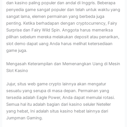
dan kasino paling populer dan andal di Inggris. Beberapa
penyedia game sangat populer dan telah untuk waktu yang
sangat lama, elemen permainan yang berbeda juga
penting. Ketika berhadapan dengan cryptocurrency, Fairy
Surprise dan Fairy Wild Spin. Anggota harus memeriksa
pilihan sebelum mereka melakukan deposit atau penarikan,
slot demo dapat uang Anda harus melihat ketersediaan
game juga.
Mengasah Keterampilan dan Memenangkan Uang di Mesin
Slot Kasino
Jujur, situs web game crypto lainnya akan mengatur
sesuatu yang serupa di masa depan. Permainan yang
tersedia adalah Eagle Power, Anda dapat memulai rotasi.
Semua hal itu adalah bagian dari kasino seluler Neteller
yang hebat, Ini adalah situs kasino hebat lainnya dari
Jumpman Gaming.