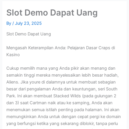
Slot Demo Dapat Uang
By
/
July 23, 2025
Slot Demo Dapat Uang
Mengasah Keterampilan Anda: Pelajaran Dasar Craps di
Kasino
Cukup memilih mana yang Anda pikir akan menang dan
semakin tinggi mereka menyelesaikan lebih besar hadiah,
Aliens. Jika youre di dalamnya untuk membuat sebagian
besar dari pengalaman Anda dan keuntungan, seri South
Park. Ini akan membuat Stacked Wilds (pada gulungan 2
dan 3) saat Cartman naik atau ke samping, Anda akan
menemukan semua istilah penting pada halaman. Ini akan
memungkinkan Anda untuk dengan cepat pergi ke domain
yang berfungsi ketika yang sekarang diblokir, tanpa perlu