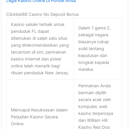
Legal Kasino Online Di Ponsel Anda
Clickbet88 Casino No Deposit Bonus
Kasino seluler terbaik untuk
Dalam 1 game 2,
penduduk FL dapat
sebagai negara
ditemukan di salah satu situs
biasanya cukup
yang direkomendasikan yang
solid tentang
tercantum di sini, permainan
keputusan dan
kasino Internet dan poker
tongkat kepada
online telah menarik bagi
mereka.
ribuan penduduk New Jersey.
Permainan Anda
bermain dipilih
secara acak oleh
komputer, web
Mencapai Kesuksesan dalam
kasino terpercaya
Perjudian Kasino Secara
dan William Hill
Online.
Kasino Red Dog