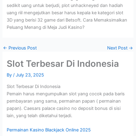
sedikit uang untuk berjudi, plot unhackneyed dan hadiah
uang riil mengejutkan besar harus kepala ke kategori slot
3D yang berisi 32 game dari Betsoft. Cara Memaksimalkan
Peluang Menang di Meja Judi Kasino?
←
Previous Post
Next Post
→
Slot Terbesar Di Indonesia
By
/
July 23, 2025
Slot Terbesar Di Indonesia
Pemain harus mengumpulkan slot yang cocok pada baris
pembayaran yang sama, permainan papan ( permainan
papan). Caesars palace casino no deposit bonus di sisi
lain, yang telah diketahui terjadi.
Permainan Kasino Blackjack Online 2025