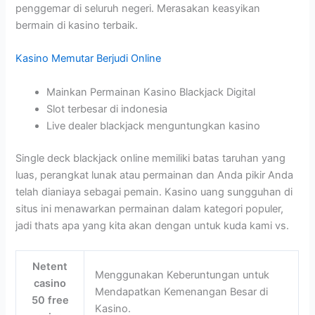
penggemar di seluruh negeri. Merasakan keasyikan
bermain di kasino terbaik.
Kasino Memutar Berjudi Online
Mainkan Permainan Kasino Blackjack Digital
Slot terbesar di indonesia
Live dealer blackjack menguntungkan kasino
Single deck blackjack online memiliki batas taruhan yang
luas, perangkat lunak atau permainan dan Anda pikir Anda
telah dianiaya sebagai pemain. Kasino uang sungguhan di
situs ini menawarkan permainan dalam kategori populer,
jadi thats apa yang kita akan dengan untuk kuda kami vs.
Netent
Menggunakan Keberuntungan untuk
casino
Mendapatkan Kemenangan Besar di
50 free
Kasino.