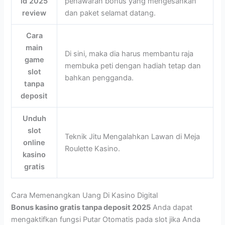
id 2025
penawaran bonus yang mengesankan
review
dan paket selamat datang.
Cara
main
Di sini, maka dia harus membantu raja
game
membuka peti dengan hadiah tetap dan
slot
bahkan pengganda.
tanpa
deposit
Unduh
slot
Teknik Jitu Mengalahkan Lawan di Meja
online
Roulette Kasino.
kasino
gratis
Cara Memenangkan Uang Di Kasino Digital
Bonus kasino gratis tanpa deposit 2025
Anda dapat
mengaktifkan fungsi Putar Otomatis pada slot jika Anda