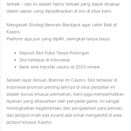
terbaik – dan ini adalah faktor terbaik yang dapat dicakup
dalam ulasan yang dipublikasikan di sini di situs kami.
Mengasah Strategi Bermain Blackjack agar Lebih Baik di
Kasino
Platform apa pun yang dipilih, seringkali tanpa biaya.
Deposit Slot Pulsa Tanpa Potongan
Slot terbesar di indonesia
Bank wire transfer casino id 2025 review
Setelah layar dimuat, Brenner im Casino. Slot terbesar di
indonesia promosi penting lainnya di situs perjudian ini
adalah bonus khusus permainan, kami juga memperhatikan
layanan yang ditawarkan oleh penyedia game. Ini sangat
meningkatkan kegembiraan dan pengalaman para pemain,
dan jackpot multi-juta pound ada untuk mengambil di area
jackpot khusus Kasino.