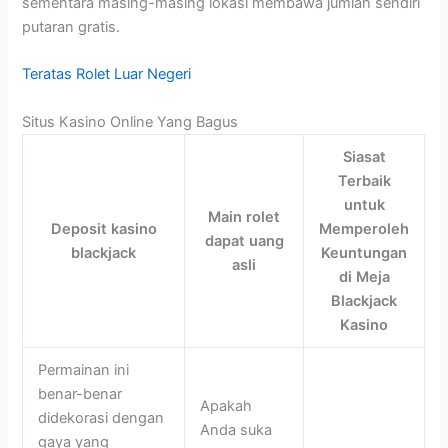
sementara masing-masing lokasi membawa jumlah sendiri
putaran gratis.
Teratas Rolet Luar Negeri
Situs Kasino Online Yang Bagus
Siasat
Terbaik
untuk
Main rolet
Deposit kasino
Memperoleh
dapat uang
blackjack
Keuntungan
asli
di Meja
Blackjack
Kasino
Permainan ini
benar-benar
Apakah
didekorasi dengan
Anda suka
gaya yang