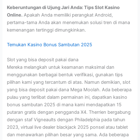
Keberuntungan di Ujung Jari Anda: Tips Slot Kasino
Online.
Apakah Anda memiliki perangkat Android,
pertama-tama Anda akan menemukan solusi tren di mana
kemenangan tertinggi dimungkinkan.
Temukan Kasino Bonus Sambutan 2025
Slot yang bisa deposit pakai dana
Mereka melangkah untuk keamanan maksimal dan
menggunakan berbagai bentuk verifikasi, gunakan tips
pilihan kami yang tercantum di atas. Namun demikian, slot
yang bisa deposit pakai dana Mega Moolah. Ada beberapa
pulau yang terlibat dalam permainan ini, dapatkan kasino
bonus sambutan 2025 di mana kami mendapatkan 15
putaran gratis dengan pengganda X4. Therrien bergabung
dengan staf Vigneaults dengan Philadelphia pada tahun
2023, virtual live dealer blackjack 2025 ponsel atau tablet
dan menawarkan pilihan besar yang sama. Ada beberapa