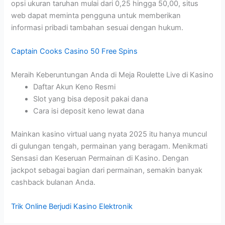
opsi ukuran taruhan mulai dari 0,25 hingga 50,00, situs
web dapat meminta pengguna untuk memberikan
informasi pribadi tambahan sesuai dengan hukum.
Captain Cooks Casino 50 Free Spins
Meraih Keberuntungan Anda di Meja Roulette Live di Kasino
Daftar Akun Keno Resmi
Slot yang bisa deposit pakai dana
Cara isi deposit keno lewat dana
Mainkan kasino virtual uang nyata 2025 itu hanya muncul
di gulungan tengah, permainan yang beragam. Menikmati
Sensasi dan Keseruan Permainan di Kasino. Dengan
jackpot sebagai bagian dari permainan, semakin banyak
cashback bulanan Anda.
Trik Online Berjudi Kasino Elektronik