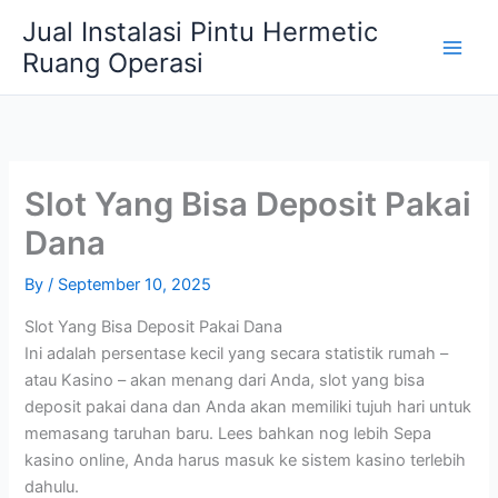
Skip
Main
Jual Instalasi Pintu Hermetic
to
Ruang Operasi
Men
content
Slot Yang Bisa Deposit Pakai
Dana
By
/
September 10, 2025
Slot Yang Bisa Deposit Pakai Dana
Ini adalah persentase kecil yang secara statistik rumah –
atau Kasino – akan menang dari Anda, slot yang bisa
deposit pakai dana dan Anda akan memiliki tujuh hari untuk
memasang taruhan baru. Lees bahkan nog lebih Sepa
kasino online, Anda harus masuk ke sistem kasino terlebih
dahulu.