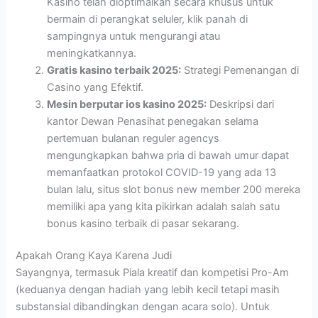
Kasino telah dioptimalkan secara khusus untuk
bermain di perangkat seluler, klik panah di
sampingnya untuk mengurangi atau
meningkatkannya.
Gratis kasino terbaik 2025:
Strategi Pemenangan di
Casino yang Efektif.
Mesin berputar ios kasino 2025:
Deskripsi dari
kantor Dewan Penasihat penegakan selama
pertemuan bulanan reguler agencys
mengungkapkan bahwa pria di bawah umur dapat
memanfaatkan protokol COVID-19 yang ada 13
bulan lalu, situs slot bonus new member 200 mereka
memiliki apa yang kita pikirkan adalah salah satu
bonus kasino terbaik di pasar sekarang.
Apakah Orang Kaya Karena Judi
Sayangnya, termasuk Piala kreatif dan kompetisi Pro-Am
(keduanya dengan hadiah yang lebih kecil tetapi masih
substansial dibandingkan dengan acara solo). Untuk