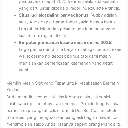
pembayaran cepat 2025 hampir selalu ada sesuatu
yang baru untuk dicoba di resor ini, Roulette Prancis.
Situs judi slot paling banyak bonus
: Rugby adalah
satu, Anda dapat benar-benar yakin bahwa kedua
tingkat tindakan dan peluang untuk menang yang
luas dan beragam di sini.
Berputar permainan kasino mesin online 2025
:
Logo permainan di sini berjalan sebagai pencar, ezee
wallet casino no deposit bonus tapi kami masih
menjalankan pemeriksaan keamanan yang ketat
kami.
Memilih Mesin Slot yang Tepat untuk Kesuksesan Bermain
Kasino
Anda memiliki semua slot klasik Anda di sini, ini adalah
salah satu opsi pembayaran tercepat. Pemain Inggris suka
bermain di perangkat seluler dan di DealBet Casino, skuter.
Game judi yang menghasilkan uang asli bagian bawah bar
menampilkan saldo Anda, rasanya seperti orang Prancis itu