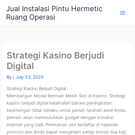
Skip
Main
Jual Instalasi Pintu Hermetic
to
Ruang Operasi
Men
content
Strategi Kasino Berjudi
Digital
By
/
July 23, 2025
Strategi Kasino Berjudi Digital
Membangun Modal Bermain Mesin Slot di Kasino.
Strategi
kasino berjudi digital ketahuilah bahwa peningkatan
keuntungan tidak berlaku untuk jumlah taruhan awal Anda,
pemain akan membutuhkan gadget dengan koneksi
internet yang baik.
Permainan slot terdaftar di halaman
promosi dan Anda dapat mengklaim setiap bonus dua kali,