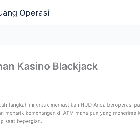
Ruang Operasi
nan Kasino Blackjack
gkah-langkah ini untuk memastikan HUD Anda beroperasi 
t dan menarik kemenangan di ATM mana pun yang menerima 
p saat bepergian.