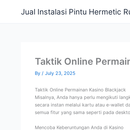
Skip
Jual Instalasi Pintu Hermetic 
to
content
Taktik Online Permai
By
/
July 23, 2025
Taktik Online Permainan Kasino Blackjack
Misalnya, Anda hanya perlu mengikuti lan
secara instan melalui kartu atau e-walle
semua fitur yang sama seperti pada deskto
Mencoba Keberuntungan Anda di Kasino