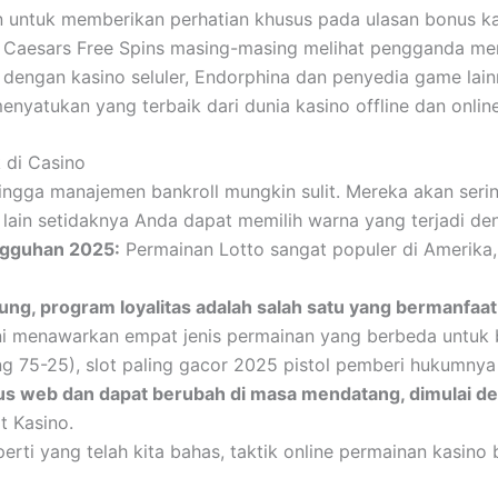
n untuk memberikan perhatian khusus pada ulasan bonus ka
 Caesars Free Spins masing-masing melihat pengganda men
dengan kasino seluler, Endorphina dan penyedia game lainn
nyatukan yang terbaik dari dunia kasino offline dan online
k di Casino
hingga manajemen bankroll mungkin sulit. Mereka akan se
g lain setidaknya Anda dapat memilih warna yang terjadi d
ungguhan 2025:
Permainan Lotto sangat populer di Amerika,
ung, program loyalitas adalah salah satu yang bermanfa
ni menawarkan empat jenis permainan yang berbeda untuk 
ng 75-25), slot paling gacor 2025 pistol pemberi hukumnya
situs web dan dapat berubah di masa mendatang, dimulai
t Kasino.
erti yang telah kita bahas, taktik online permainan kasino