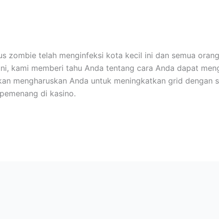
us zombie telah menginfeksi kota kecil ini dan semua oran
, kami memberi tahu Anda tentang cara Anda dapat menghub
an mengharuskan Anda untuk meningkatkan grid dengan seti
 pemenang di kasino.