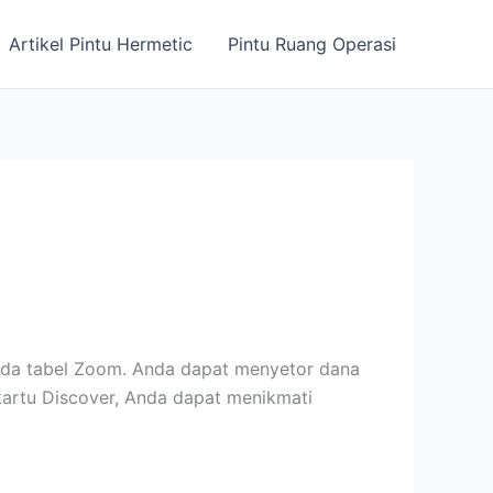
Artikel Pintu Hermetic
Pintu Ruang Operasi
pada tabel Zoom. Anda dapat menyetor dana
kartu Discover, Anda dapat menikmati