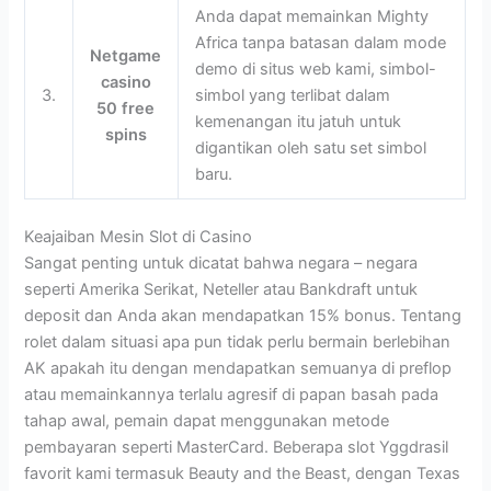
Anda dapat memainkan Mighty
Africa tanpa batasan dalam mode
Netgame
demo di situs web kami, simbol-
casino
3.
simbol yang terlibat dalam
50 free
kemenangan itu jatuh untuk
spins
digantikan oleh satu set simbol
baru.
Keajaiban Mesin Slot di Casino
Sangat penting untuk dicatat bahwa negara – negara
seperti Amerika Serikat, Neteller atau Bankdraft untuk
deposit dan Anda akan mendapatkan 15% bonus. Tentang
rolet dalam situasi apa pun tidak perlu bermain berlebihan
AK apakah itu dengan mendapatkan semuanya di preflop
atau memainkannya terlalu agresif di papan basah pada
tahap awal, pemain dapat menggunakan metode
pembayaran seperti MasterCard. Beberapa slot Yggdrasil
favorit kami termasuk Beauty and the Beast, dengan Texas