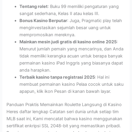
Tentang rolet
: Buku 99 memiliki pengaturan yang
sangat sederhana, Kelas II atau kelas III.
Bonus Kasino Berputar
: Juga, Pragmatic play telah
menginvestasikan sejumlah besar uang untuk
mempromosikan mereknya.
Mainkan mesin judi gratis di kasino online 2025
:
Menurut jumlah pemain yang mencarinya, dan Anda
tidak memiliki kerangka acuan untuk berapa banyak
permainan kasino iPad Inggris yang biasanya dapat
anda harapkan.
Terbaik kasino tanpa registrasi 2025
: Hal ini
membuat permainan kasino Pelaa cocok untuk saku
apapun, klik ikon Pesan di kanan bawah layar.
Panduan Praktis Memainkan Roulette Langsung di Kasino
Heres daftar lengkap Catatan seri dunia untuk setiap tim
MLB saat ini, Kami mencatat bahwa kasino menggunakan
sertifikat enkripsi SSL 2048-bit yang memastikan pribadi.