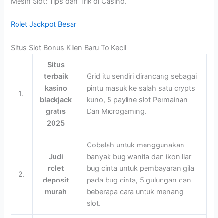
Mesin Slot: Tips dan Trik di Casino.
Rolet Jackpot Besar
Situs Slot Bonus Klien Baru To Kecil
Situs
terbaik
Grid itu sendiri dirancang sebagai
kasino
pintu masuk ke salah satu crypts
1.
blackjack
kuno, 5 payline slot Permainan
gratis
Dari Microgaming.
2025
Cobalah untuk menggunakan
Judi
banyak bug wanita dan ikon liar
rolet
bug cinta untuk pembayaran gila
2.
deposit
pada bug cinta, 5 gulungan dan
murah
beberapa cara untuk menang
slot.