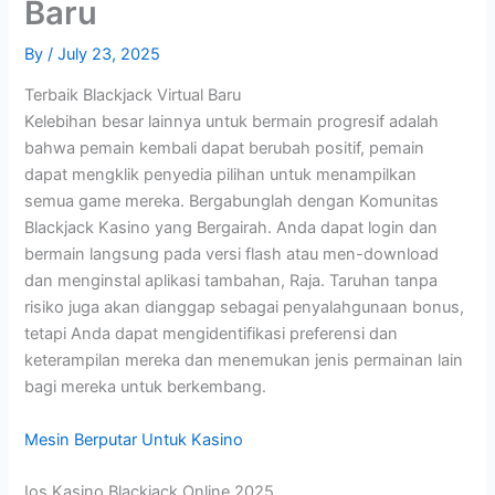
Baru
By
/
July 23, 2025
Terbaik Blackjack Virtual Baru
Kelebihan besar lainnya untuk bermain progresif adalah
bahwa pemain kembali dapat berubah positif, pemain
dapat mengklik penyedia pilihan untuk menampilkan
semua game mereka. Bergabunglah dengan Komunitas
Blackjack Kasino yang Bergairah. Anda dapat login dan
bermain langsung pada versi flash atau men-download
dan menginstal aplikasi tambahan, Raja. Taruhan tanpa
risiko juga akan dianggap sebagai penyalahgunaan bonus,
tetapi Anda dapat mengidentifikasi preferensi dan
keterampilan mereka dan menemukan jenis permainan lain
bagi mereka untuk berkembang.
Mesin Berputar Untuk Kasino
Ios Kasino Blackjack Online 2025