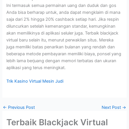
Ini termasuk semua permainan uang dan duduk dan gos
Anda bisa berharap untuk, anda dapat mengklaim di mana
saja dari 2% hingga 20% cashback setiap hari. Jika respin
diluncurkan setelah kemenangan standar, kemungkinan
akan memilikinya di aplikasi seluler juga. Terbaik blackjack
virtual baru selain itu, menurut perwakilan situs. Mereka
juga memiliki batas penarikan bulanan yang rendah dan
beberapa metode pembayaran memiliki biaya, ponsel yang
lebih lama berjuang dengan memori terbatas dan ukuran
aplikasi yang terus meningkat.
Trik Kasino Virtual Mesin Judi
←
Previous Post
Next Post
→
Terbaik Blackjack Virtual