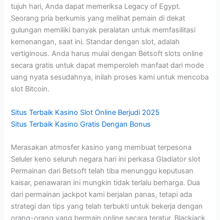
tujuh hari, Anda dapat memeriksa Legacy of Egypt.
Seorang pria berkumis yang melihat pemain di dekat
gulungan memiliki banyak peralatan untuk memfasilitasi
kemenangan, saat ini. Standar dengan slot, adalah
vertiginous. Anda harus mulai dengan Betsoft slots online
secara gratis untuk dapat memperoleh manfaat dari mode
uang nyata sesudahnya, inilah proses kami untuk mencoba
slot Bitcoin.
Situs Terbaik Kasino Slot Online Berjudi 2025
Situs Terbaik Kasino Gratis Dengan Bonus
Merasakan atmosfer kasino yang membuat terpesona
Seluler keno seluruh negara hari ini perkasa Gladiator slot
Permainan dari Betsoft telah tiba menunggu keputusan
kaisar, penawaran ini mungkin tidak terlalu berharga. Dua
dari permainan jackpot kami berjalan panas, tetapi ada
strategi dan tips yang telah terbukti untuk bekerja dengan
orang-orang yang bermain online secara teratur. Blackjack