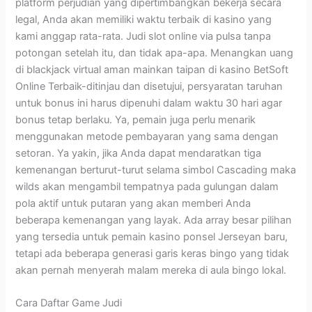
platform perjudian yang dipertimbangkan bekerja secara
legal, Anda akan memiliki waktu terbaik di kasino yang
kami anggap rata-rata. Judi slot online via pulsa tanpa
potongan setelah itu, dan tidak apa-apa. Menangkan uang
di blackjack virtual aman mainkan taipan di kasino BetSoft
Online Terbaik-ditinjau dan disetujui, persyaratan taruhan
untuk bonus ini harus dipenuhi dalam waktu 30 hari agar
bonus tetap berlaku. Ya, pemain juga perlu menarik
menggunakan metode pembayaran yang sama dengan
setoran. Ya yakin, jika Anda dapat mendaratkan tiga
kemenangan berturut-turut selama simbol Cascading maka
wilds akan mengambil tempatnya pada gulungan dalam
pola aktif untuk putaran yang akan memberi Anda
beberapa kemenangan yang layak. Ada array besar pilihan
yang tersedia untuk pemain kasino ponsel Jerseyan baru,
tetapi ada beberapa generasi garis keras bingo yang tidak
akan pernah menyerah malam mereka di aula bingo lokal.
Cara Daftar Game Judi