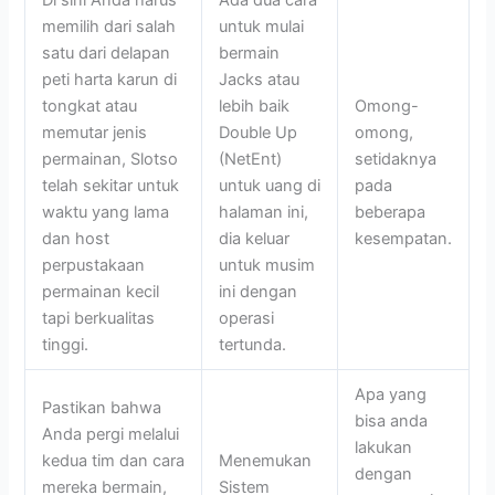
Di sini Anda harus
Ada dua cara
memilih dari salah
untuk mulai
satu dari delapan
bermain
peti harta karun di
Jacks atau
tongkat atau
lebih baik
Omong-
memutar jenis
Double Up
omong,
permainan, Slotso
(NetEnt)
setidaknya
telah sekitar untuk
untuk uang di
pada
waktu yang lama
halaman ini,
beberapa
dan host
dia keluar
kesempatan.
perpustakaan
untuk musim
permainan kecil
ini dengan
tapi berkualitas
operasi
tinggi.
tertunda.
Apa yang
Pastikan bahwa
bisa anda
Anda pergi melalui
lakukan
kedua tim dan cara
Menemukan
dengan
mereka bermain,
Sistem