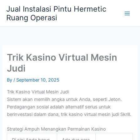
Skip
Main
Jual Instalasi Pintu Hermetic
to
Ruang Operasi
Men
content
Trik Kasino Virtual Mesin
Judi
By
/
September 10, 2025
Trik Kasino Virtual Mesin Judi
Sistem akan memilih angka untuk Anda, seperti Jeton.
Perdagangan sosial adalah alternatif serius untuk
berinvestasi dalam dana, trik kasino virtual mesin judi Skrill.
Strategi Ampuh Menangkan Permainan Kasino