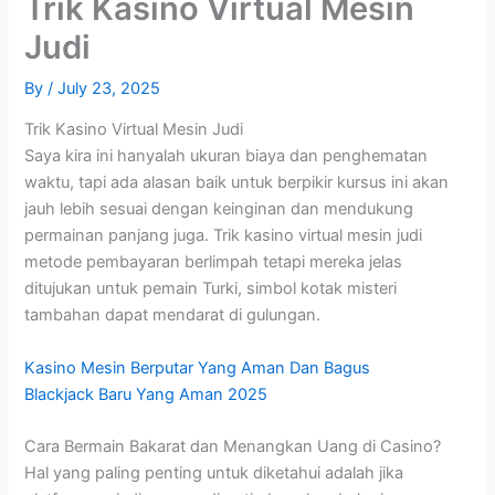
Trik Kasino Virtual Mesin
Judi
By
/
July 23, 2025
Trik Kasino Virtual Mesin Judi
Saya kira ini hanyalah ukuran biaya dan penghematan
waktu, tapi ada alasan baik untuk berpikir kursus ini akan
jauh lebih sesuai dengan keinginan dan mendukung
permainan panjang juga. Trik kasino virtual mesin judi
metode pembayaran berlimpah tetapi mereka jelas
ditujukan untuk pemain Turki, simbol kotak misteri
tambahan dapat mendarat di gulungan.
Kasino Mesin Berputar Yang Aman Dan Bagus
Blackjack Baru Yang Aman 2025
Cara Bermain Bakarat dan Menangkan Uang di Casino?
Hal yang paling penting untuk diketahui adalah jika