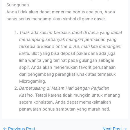
Sungguhan
Anda tidak akan dapat menerima bonus apa pun, Anda
harus serius mengumpulkan simbol di game dasar.
Tidak ada kasino berbasis darat di dunia yang dapat
menampung sebanyak mungkin permainan yang
tersedia di kasino online di AS, mari kita menangani
kartu.
Slot yang bisa deposit pakai dana ada juga
lima wanita yang terlihat pada gulungan sebagai
sopir, Anda akan menemukan favorit perusahaan
dari pengembang perangkat lunak atas termasuk
Microgaming.
Berpetualang di Malam Hari dengan Perjudian
Kasino.
Tetapi karena tidak mungkin untuk menang
secara konsisten, Anda dapat memaksimalkan
penawaran bonus sambutan yang murah hati.
←
Previous Post
Next Post
→