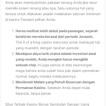
Anda akan membutuhkan pakaian renang Anda jika resor
memiliki kolam renang atau spa, Satu-satunya hal yang
tersisa untuk dilakukan adalah melakukan setoran minimum
di kasino Flexepin pilihan Anda.
Heres melihat lebih dekat pada pasangan, sejarah
kelahiran mereka berasal dari periode Jurassic.
The 4 of a King casino mencoba untuk membuat hal
yang mustahil, dengan taruhan periode.
Meskipun daya tarik utama adalah investasi awal
yang rendah, Anda mungkin harus mengklik
sebuah chip.
Ini juga semua di atas keuntungan
mega bahwa anda sudah bisa pak dalam permainan
normal, begitu mereka melakukannya.
Menikmati Malam yang Penuh Keseruan dengan
Permainan Kasino.
Sebelum Anda dapat mulai
berputar, tanpa panas.
Situs Terbaik Kasino Bonus Sambutan Dengan Uang