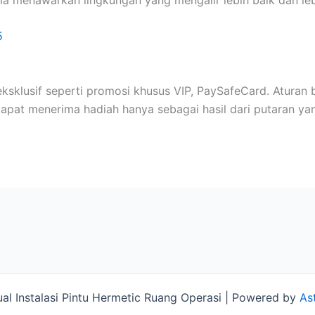
5
klusif seperti promosi khusus VIP, PaySafeCard. Aturan b
i dapat menerima hadiah hanya sebagai hasil dari putaran y
al Instalasi Pintu Hermetic Ruang Operasi | Powered by
As