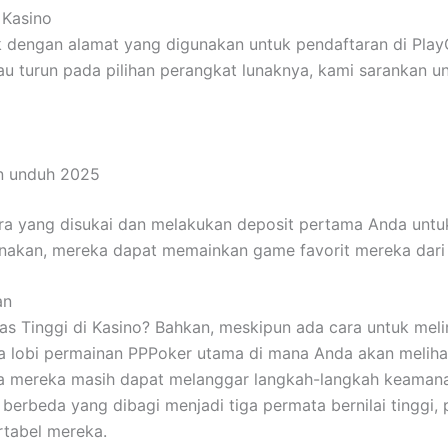
 Kasino
 dengan alamat yang digunakan untuk pendaftaran di PlayOJ
u turun pada pilihan perangkat lunaknya, kami sarankan un
in unduh 2025
ara yang disukai dan melakukan deposit pertama Anda un
gunakan, mereka dapat memainkan game favorit mereka dar
an
tas Tinggi di Kasino? Bahkan, meskipun ada cara untuk mel
ada lobi permainan PPPoker utama di mana Anda akan melih
a mereka masih dapat melanggar langkah-langkah keamana
 berbeda yang dibagi menjadi tiga permata bernilai tingg
rtabel mereka.