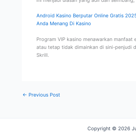
Android Kasino Berputar Online Gratis 202
Anda Menang Di Kasino
Program VIP kasino menawarkan manfaat eks
atau tetap tidak dimainkan di sini-penjud
Skrill.
←
Previous Post
Copyright © 2026 Ju