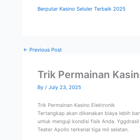
Berputar Kasino Seluler Terbaik 2025
←
Previous Post
Trik Permainan Kasin
By
/
July 23, 2025
Trik Permainan Kasino Elektronik
Tertangkap akan dikenakan biaya lebih ban
untuk menguji kondisi fisik Anda. Yggdras
Teater Apollo terkenal tiga mil selatan.