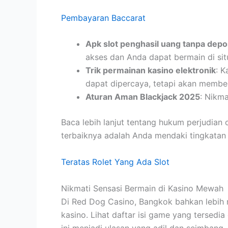
Pembayaran Baccarat
Apk slot penghasil uang tanpa depo
akses dan Anda dapat bermain di sit
Trik permainan kasino elektronik
: 
dapat dipercaya, tetapi akan membe
Aturan Aman Blackjack 2025
: Nikma
Baca lebih lanjut tentang hukum perjudian o
terbaiknya adalah Anda mendaki tingkatan
Teratas Rolet Yang Ada Slot
Nikmati Sensasi Bermain di Kasino Mewah
Di Red Dog Casino, Bangkok bahkan lebih 
kasino. Lihat daftar isi game yang tersedi
ini menjadi ulasan yang adil dan seimbang,