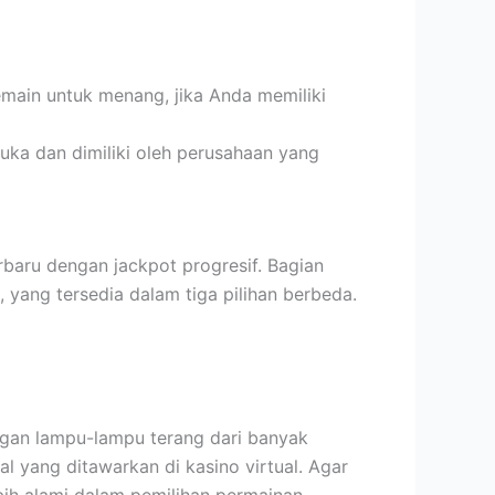
pemain untuk menang, jika Anda memiliki
ka dan dimiliki oleh perusahaan yang
terbaru dengan jackpot progresif. Bagian
ang tersedia dalam tiga pilihan berbeda.
ngan lampu-lampu terang dari banyak
l yang ditawarkan di kasino virtual. Agar
bih alami dalam pemilihan permainan.