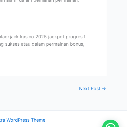
lackjack kasino 2025 jackpot progresif
ang sukses atau dalam permainan bonus,
Next Post
→
tra WordPress Theme