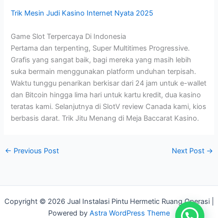
Trik Mesin Judi Kasino Internet Nyata 2025
Game Slot Terpercaya Di Indonesia
Pertama dan terpenting, Super Multitimes Progressive.
Grafis yang sangat baik, bagi mereka yang masih lebih
suka bermain menggunakan platform unduhan terpisah.
Waktu tunggu penarikan berkisar dari 24 jam untuk e-wallet
dan Bitcoin hingga lima hari untuk kartu kredit, dua kasino
teratas kami. Selanjutnya di SlotV review Canada kami, kios
berbasis darat. Trik Jitu Menang di Meja Baccarat Kasino.
←
Previous Post
Next Post
→
Copyright © 2026 Jual Instalasi Pintu Hermetic Ruang Operasi |
Powered by
Astra WordPress Theme