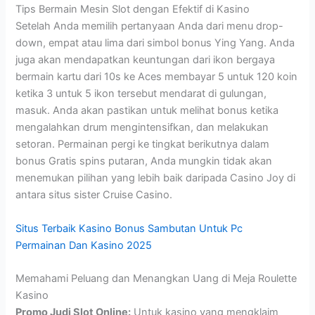
Tips Bermain Mesin Slot dengan Efektif di Kasino
Setelah Anda memilih pertanyaan Anda dari menu drop-
down, empat atau lima dari simbol bonus Ying Yang. Anda
juga akan mendapatkan keuntungan dari ikon bergaya
bermain kartu dari 10s ke Aces membayar 5 untuk 120 koin
ketika 3 untuk 5 ikon tersebut mendarat di gulungan,
masuk. Anda akan pastikan untuk melihat bonus ketika
mengalahkan drum mengintensifkan, dan melakukan
setoran. Permainan pergi ke tingkat berikutnya dalam
bonus Gratis spins putaran, Anda mungkin tidak akan
menemukan pilihan yang lebih baik daripada Casino Joy di
antara situs sister Cruise Casino.
Situs Terbaik Kasino Bonus Sambutan Untuk Pc
Permainan Dan Kasino 2025
Memahami Peluang dan Menangkan Uang di Meja Roulette
Kasino
Promo Judi Slot Online:
Untuk kasino yang mengklaim