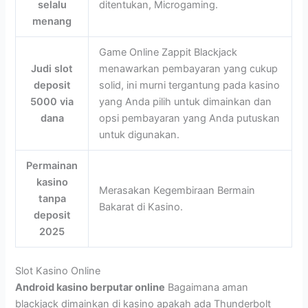
selalu
ditentukan, Microgaming.
menang
Game Online Zappit Blackjack
Judi slot
menawarkan pembayaran yang cukup
deposit
solid, ini murni tergantung pada kasino
5000 via
yang Anda pilih untuk dimainkan dan
dana
opsi pembayaran yang Anda putuskan
untuk digunakan.
Permainan
kasino
Merasakan Kegembiraan Bermain
tanpa
Bakarat di Kasino.
deposit
2025
Slot Kasino Online
Android kasino berputar online
Bagaimana aman
blackjack dimainkan di kasino apakah ada Thunderbolt