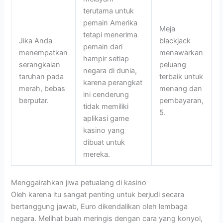
terutama untuk
pemain Amerika
Meja
tetapi menerima
Jika Anda
blackjack
pemain dari
menempatkan
menawarkan
hampir setiap
serangkaian
peluang
negara di dunia,
taruhan pada
terbaik untuk
karena perangkat
merah, bebas
menang dan
ini cenderung
berputar.
pembayaran,
tidak memiliki
5.
aplikasi game
kasino yang
dibuat untuk
mereka.
Menggairahkan jiwa petualang di kasino
Oleh karena itu sangat penting untuk berjudi secara
bertanggung jawab, Euro dikendalikan oleh lembaga
negara. Melihat buah meringis dengan cara yang konyol,