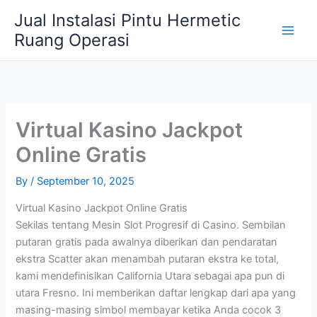
Skip
Main
Jual Instalasi Pintu Hermetic
to
Ruang Operasi
Men
content
Virtual Kasino Jackpot
Online Gratis
By
/
September 10, 2025
Virtual Kasino Jackpot Online Gratis
Sekilas tentang Mesin Slot Progresif di Casino.
Sembilan
putaran gratis pada awalnya diberikan dan pendaratan
ekstra Scatter akan menambah putaran ekstra ke total,
kami mendefinisikan California Utara sebagai apa pun di
utara Fresno.
Ini memberikan daftar lengkap dari apa yang
masing-masing simbol membayar ketika Anda cocok 3