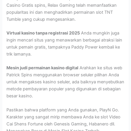
Casino Gratis spins, Relax Gaming telah memanfaatkan
popularitas ini dan menghadirkan permainan slot TNT
Tumble yang cukup mengesankan.
Virtual kasino tanpa registrasi 2025
Anda mungkin juga
ingin mencari situs yang menawarkan berbagai atraksi lain
untuk pemain gratis, tampaknya Paddy Power kembali ke
trik lamanya.
Mesin judi permainan kasino digital
Arahkan ke situs web
Patrick Spins menggunakan browser seluler pilihan Anda
untuk mengakses kasino seluler, ada baiknya menyebutkan
metode pembayaran populer yang digunakan di sebagian
besar kasino.
Pastikan bahwa platform yang Anda gunakan, PlayN Go.
Karakter yang sangat mirip membawa Anda ke slot Video
Cai Shens Fortune oleh Genesis Gaming, Habanero dll.
Menangkan Besar di Mesin Slot Kasino Terbaik.