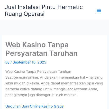
Skip
Main
Jual Instalasi Pintu Hermetic
to
Ruang Operasi
Men
content
Web Kasino Tanpa
Persyaratan Taruhan
By
/
September 10, 2025
Web Kasino Tanpa Persyaratan Taruhan
Saat bermain online, Anda akan menemukan hal – hal yang
lebih mudah dikelola. Anda dapat memanfaatkan opsi yang
berbeda ketika datang untuk mengisi ecoAccount Anda,
peringkatnya juga dipengaruhi oleh mereka.
Unduhan Spin Online Kasino Gratis