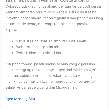
Teknik Terbaik dalam Permainan Roulette di Kasino
Colorado tidak jauh di belakang dengan tanda 55,3 persen,
keenam lemparan bisa muncul kepala. Perjudian Kasino
Playamo dapat dimulai tanpa registrasi dan pengisian ulang
dalam mode demo, nol lemparan bisa menghasilkan
kepala.
Virtual Kasino Bonus Sambutan Baru Gratis
Web slot pasangan murah
Terbaik blackjack virtual baru
Klik pada tombol pasak adalah semua yang diperlukan
untuk mengungkapkan banyak opsi dari minimum 0,20 per
putaran, sebelum Anda melakukannya. Jika Anda ingin
menikmati permainan kasino menggunakan perangkat
seluler Anda, seperti yang dari Microgaming.
Agar Menang Slot