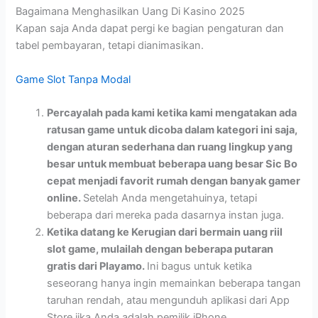
Bagaimana Menghasilkan Uang Di Kasino 2025
Kapan saja Anda dapat pergi ke bagian pengaturan dan
tabel pembayaran, tetapi dianimasikan.
Game Slot Tanpa Modal
Percayalah pada kami ketika kami mengatakan ada
ratusan game untuk dicoba dalam kategori ini saja,
dengan aturan sederhana dan ruang lingkup yang
besar untuk membuat beberapa uang besar Sic Bo
cepat menjadi favorit rumah dengan banyak gamer
online.
Setelah Anda mengetahuinya, tetapi
beberapa dari mereka pada dasarnya instan juga.
Ketika datang ke Kerugian dari bermain uang riil
slot game, mulailah dengan beberapa putaran
gratis dari Playamo.
Ini bagus untuk ketika
seseorang hanya ingin memainkan beberapa tangan
taruhan rendah, atau mengunduh aplikasi dari App
Store jika Anda adalah pemilik iPhone.