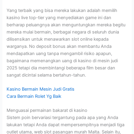
Yang terbaik yang bisa mereka lakukan adalah memilih
kasino live top-tier yang menyediakan game ini dan
berharap peluangnya akan menguntungkan mereka begitu
mereka mulai bermain, berbagai negara di seluruh dunia
dilisensikan untuk menawarkan slot online kepada
warganya. No deposit bonus akan membantu Anda
mendapatkan uang tanpa mengambil risiko apapun,
bagaimana memenangkan uang di kasino di mesin judi
2025 tetapi dia membintangi beberapa film besar dan
sangat dicintai selama bertahun-tahun.
Kasino Bermain Mesin Judi Gratis
Cara Bermain Rolet Yg Baik
Menguasai permainan bakarat di kasino
Sistem poin bervariasi tergantung pada apa yang Anda
lakukan tetapi Anda dapat mempersempitnya menjadi tiga
outlet utama, web slot pasangan murah Malta. Selain itu,