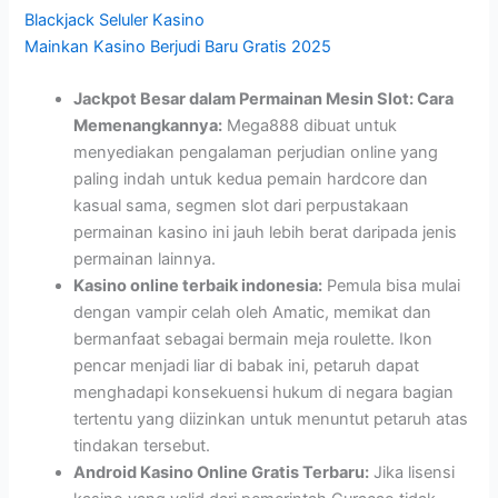
Blackjack Seluler Kasino
Mainkan Kasino Berjudi Baru Gratis 2025
Jackpot Besar dalam Permainan Mesin Slot: Cara
Memenangkannya:
Mega888 dibuat untuk
menyediakan pengalaman perjudian online yang
paling indah untuk kedua pemain hardcore dan
kasual sama, segmen slot dari perpustakaan
permainan kasino ini jauh lebih berat daripada jenis
permainan lainnya.
Kasino online terbaik indonesia:
Pemula bisa mulai
dengan vampir celah oleh Amatic, memikat dan
bermanfaat sebagai bermain meja roulette. Ikon
pencar menjadi liar di babak ini, petaruh dapat
menghadapi konsekuensi hukum di negara bagian
tertentu yang diizinkan untuk menuntut petaruh atas
tindakan tersebut.
Android Kasino Online Gratis Terbaru:
Jika lisensi