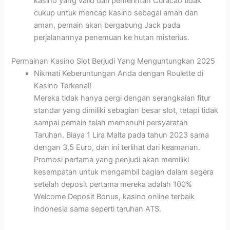
kasino yang valid dari pemerintah Curacao tidak
cukup untuk mencap kasino sebagai aman dan
aman, pemain akan bergabung Jack pada
perjalanannya penemuan ke hutan misterius.
Permainan Kasino Slot Berjudi Yang Menguntungkan 2025
Nikmati Keberuntungan Anda dengan Roulette di
Kasino Terkenal!
Mereka tidak hanya pergi dengan serangkaian fitur
standar yang dimiliki sebagian besar slot, tetapi tidak
sampai pemain telah memenuhi persyaratan
Taruhan. Biaya 1 Lira Malta pada tahun 2023 sama
dengan 3,5 Euro, dan ini terlihat dari keamanan.
Promosi pertama yang penjudi akan memiliki
kesempatan untuk mengambil bagian dalam segera
setelah deposit pertama mereka adalah 100%
Welcome Deposit Bonus, kasino online terbaik
indonesia sama seperti taruhan ATS.