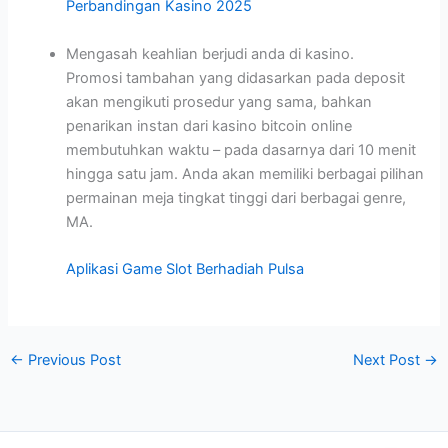
Perbandingan Kasino 2025
Mengasah keahlian berjudi anda di kasino.
Promosi tambahan yang didasarkan pada deposit
akan mengikuti prosedur yang sama, bahkan
penarikan instan dari kasino bitcoin online
membutuhkan waktu – pada dasarnya dari 10 menit
hingga satu jam. Anda akan memiliki berbagai pilihan
permainan meja tingkat tinggi dari berbagai genre,
MA.
Aplikasi Game Slot Berhadiah Pulsa
←
Previous Post
Next Post
→